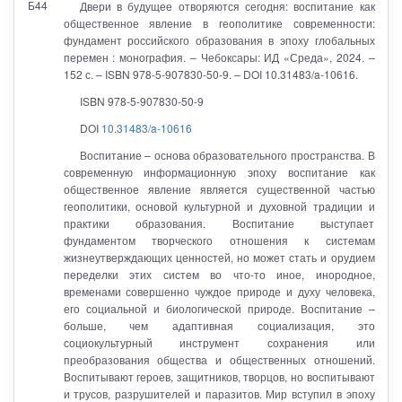
Б44
Двери в будущее отворяются сегодня: воспитание как
общественное явление в геополитике современности:
фундамент российского образования в эпоху глобальных
перемен : монография. – Чебоксары: ИД «Среда», 2024. –
152 с. – ISBN 978-5-907830-50-9. – DOI 10.31483/a-10616.
ISBN 978-5-907830-50-9
DOI
10.31483/a-10616
Воспитание – основа образовательного пространства. В
современную информационную эпоху воспитание как
общественное явление является существенной частью
геополитики, основой культурной и духовной традиции и
практики образования. Воспитание выступает
фундаментом творческого отношения к системам
жизнеутверждающих ценностей, но может стать и орудием
переделки этих систем во что-то иное, инородное,
временами совершенно чуждое природе и духу человека,
его социальной и биологической природе. Воспитание –
больше, чем адаптивная социализация, это
социокультурный инструмент сохранения или
преобразования общества и общественных отношений.
Воспитывают героев, защитников, творцов, но воспитывают
и трусов, разрушителей и паразитов. Мир вступил в эпоху