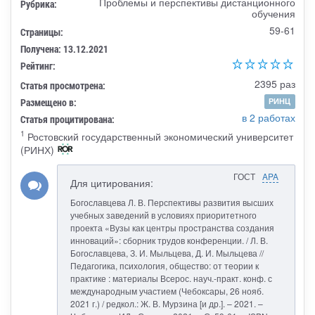
Проблемы и перспективы дистанционного
Рубрика:
обучения
59-61
Страницы:
Получена: 13.12.2021
Рейтинг:
2395 раз
Статья просмотрена:
Размещено в:
РИНЦ
в 2 работах
Статья процитирована:
1
Ростовский государственный экономический университет
(РИНХ)
ГОСТ
APA
Для цитирования:
Богославцева Л. В. Перспективы развития высших
учебных заведений в условиях приоритетного
проекта «Вузы как центры пространства создания
инноваций»: сборник трудов конференции. / Л. В.
Богославцева, З. И. Мыльцева, Д. И. Мыльцева //
Педагогика, психология, общество: от теории к
практике : материалы Всерос. науч.-практ. конф. с
международным участием (Чебоксары, 26 нояб.
2021 г.) / редкол.: Ж. В. Мурзина [и др.]. – 2021. –