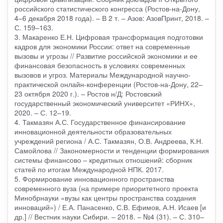
российского статистического конгресса (Ростов-на-Дону,
4–6 декабря 2018 года). – В 2 т. – Азов: АзовПринт, 2018. –
С. 159–163.
3. Макаренко Е.Н. Цифровая трансформация подготовки
кадров для экономики России: ответ на современные
вызовы и угрозы // Развитие российской экономики и ее
финансовая безопасность в условиях современных
вызовов и угроз. Материалы Международной научно-
практической онлайн-конференции (Ростов-на-Дону, 22–
23 октября 2020 г.). – Ростов н/Д: Ростовский
государственный экономический университет «РИНХ»,
2020. – С. 12–19.
4. Такмазян А.С. Государственное финансирование
инновационной деятельности образовательных
учреждений региона / А.С. Такмазян, О.В. Андреева, К.Н.
Самойлова // Закономерности и тенденции формирования
системы финансово – кредитных отношений: сборник
статей по итогам Международной НПК. 2017.
5. Формирование инновационного пространства
современного вуза (на примере приоритетного проекта
Минобрнауки «вузы как центры пространства создания
инноваций») / Е.А. Панасенко, С.В. Ефимов, А.Н. Исаев [и
др.] // Вестник науки Сибири. – 2018. – №4 (31). – С. 310–