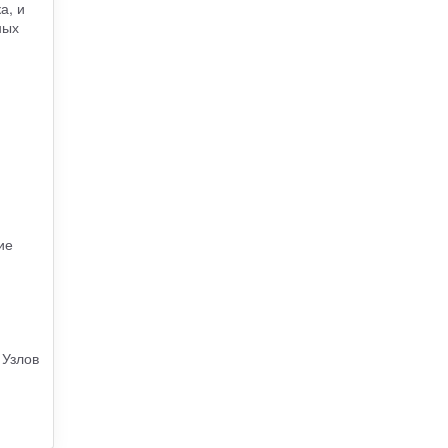
а, и
ных
ие
 Узлов