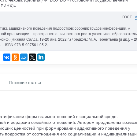
 (РИНХ)»
ГОСТ
тика аддиктивного поведения подростков: сборник трудов конференции. //
ой организации – пространство личностного роста участников образовател
нф. (Нижняя Салда, 19-20 янв. 2022 г.) / редкол.: М. А. Терентьева [и др.]. – 2
. – ISBN 978-5-907561-05-2.
Похожие статьи
ратификации форм взаимоотношений в социальной среде.
лей и иерархии семейных отношений. Автором предложены возмо
ующих ценностей при формировании аддиктивного поведения у
ть подростка от соотношения его социализации и индивидуализаци