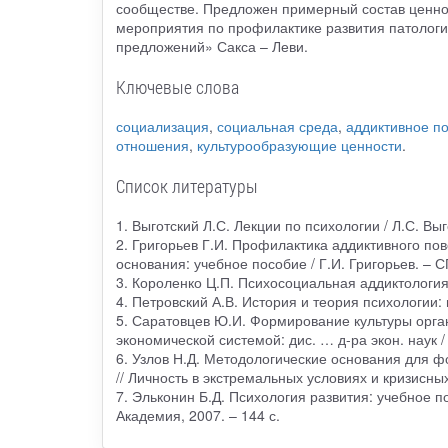
сообществе. Предложен примерный состав ценно
мероприятия по профилактике развития патологи
предложений» Сакса – Леви.
Ключевые слова
социализация
,
социальная среда
,
аддиктивное п
отношения
,
культурообразующие ценности
.
Список литературы
1. Выготский Л.С. Лекции по психологии / Л.С. Выг
2. Григорьев Г.И. Профилактика аддиктивного по
основания: учебное пособие / Г.И. Григорьев. – С
3. Короленко Ц.П. Психосоциальная аддиктология 
4. Петровский А.В. История и теория психологии: в 
5. Саратовцев Ю.И. Формирование культуры орга
экономической системой: дис. … д-ра экон. наук 
6. Узлов Н.Д. Методологические основания для 
// Личность в экстремальных условиях и кризисны
7. Эльконин Б.Д. Психология развития: учебное п
Академия, 2007. – 144 с.