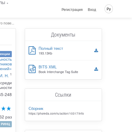
лы
Ру
Регистрация
Вход
 пове...
Документы
Полный текст
193.13Kb
ренции
ьность
тников
BITS XML
шений»
Book Interchange Tag Suite
1
И. Н.
 среди
ьности
Ссылки
45-248
Сборник
https://phsreda.com/ru/action/10317/info
62 раз
РИНЦ