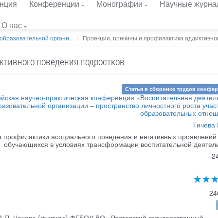
нция
Конференции
Монографии
Научные журна
О нас
образовательной органи...
Проекции, причины и профилактика аддиктивного
ктивного поведения подростков
Статья в сборнике трудов конфе
йская научно-практическая конференция «Воспитательная деятел
разовательной организации – пространство личностного роста учас
образовательных отно
Гичева 
 профилактики асоциального поведения и негативных проявлений
обучающихся в условиях трансформации воспитательной деятел
2
24
 А.П. Чехова (филиал) ФГБОУ ВО «Ростовский государственный