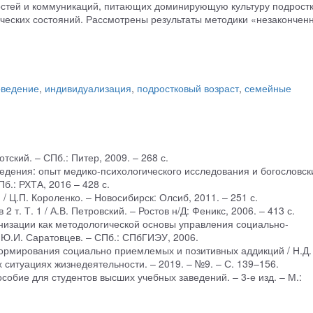
стей и коммуникаций, питающих доминирующую культуру подростк
ческих состояний. Рассмотрены результаты методики «незакончен
оведение
,
индивидуализация
,
подростковый возраст
,
семейные
отский. – СПб.: Питер, 2009. – 268 с.
ведения: опыт медико-психологического исследования и богословск
Пб.: РХТА, 2016 – 428 с.
/ Ц.П. Короленко. – Новосибирск: Олсиб, 2011. – 251 с.
2 т. Т. 1 / А.В. Петровский. – Ростов н/Д: Феникс, 2006. – 413 с.
низации как методологической основы управления социально-
/ Ю.И. Саратовцев. – СПб.: СПбГИЭУ, 2006.
формирования социально приемлемых и позитивных аддикций / Н.Д.
х ситуациях жизнедеятельности. – 2019. – №9. – С. 139–156.
особие для студентов высших учебных заведений. – 3-е изд. – М.: