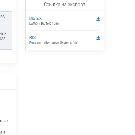
Ссылка на экспорт
APA
BibTeX
LaTeX / BibTeX (.bib)
ьных
RIS
022.
Research Information Systems (.ris)
жные
и в