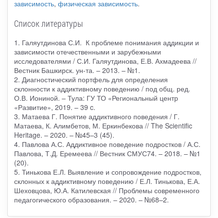
зависимость
,
физическая зависимость
.
Список литературы
1. Галяутдинова С.И. К проблеме понимания аддикции и
зависимости отечественными и зарубежными
исследователями / С.И. Галяутдинова, Е.В. Ахмадеева //
Вестник Башкирск. ун-та. – 2013. – №1.
2. Диагностический портфель для определения
склонности к аддиктивному поведению / под общ. ред.
О.В. Иониной. – Тула: ГУ ТО «Региональный центр
«Развитие», 2019. – 39 c.
3. Матаева Г. Понятие аддиктивного поведения / Г.
Матаева, К. Алимбетов, М. Еркинбекова // The Scientific
Heritage. – 2020. – №45–3 (45).
4. Павлова А.С. Аддиктивное поведение подростков / А.С.
Павлова, Т.Д. Еремеева // Вестник СМУС74. – 2018. – №1
(20).
5. Тинькова Е.Л. Выявление и сопровождение подростков,
склонных к аддиктивному поведению / Е.Л. Тинькова, Е.А.
Шеховцова, Ю.А. Катилевская // Проблемы современного
педагогического образования. – 2020. – №68–2.