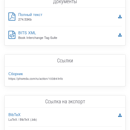
Документы
Полный текст
274.53Kb
BITS XML
Book Interchange Tag Suite
Ссылки
Сборник
https://phsreda.com/ru/action/10384/info
Ссылка на экспорт
BibTeX
LaTeX / BibTeX (.bib)