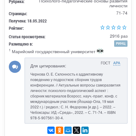
Психолого-педагогические основы развития
Рубрика:
личности
71-74
Страницы:
Получена: 18.05.2022
Рейтинг:
2916 раз
Статья просмотрена:
Размещено в:
РИНЦ
1
Марийский государственный университет
ГОСТ
APA
Для цитирования:
Чернова О. Е. Склонность к аддиктивному
поведению у подростков: сборник трудов
конференции. // Актуальные вопросы саморазвития
личности: психолого-педагогический аспект :
сборник материалов Всеросс. науч.-практ. конф. с
международным участием (Йошкар-Ола, 19 мая
2022 г.) / редкол.: С. Н. Федорова [и др.]. – 2022. –
Чебоксары: ИД «Среда», 2022. – С. 71-74. – ISBN
978-5-907561-30-4.