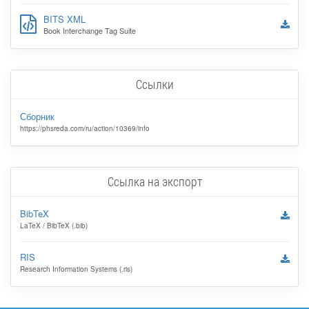
BITS XML
Book Interchange Tag Suite
Ссылки
Сборник
https://phsreda.com/ru/action/10369/info
Ссылка на экспорт
BibTeX
LaTeX / BibTeX (.bib)
RIS
Research Information Systems (.ris)