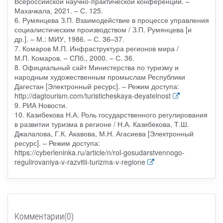
Всероссийской научно-практической конференции. –
Махачкала, 2021. – С. 125.
6. Румянцева З.П. Взаимодействие в процессе управления
социалистическим производством / З.П. Румянцева [и
др.]. – М.: МИУ, 1986. – С. 36–37.
7. Комаров М.П. Инфраструктура регионов мира /
М.П. Комаров. – СПб., 2000. – С. 36.
8. Официальный сайт Министерства по туризму и
народным художественным промыслам Республики
Дагестан [Электронный ресурс]. – Режим доступа:
http://dagtourism.com/turisticheskaya-deyatelnost
9. РИА Новости.
10. Казибекова Н.А. Роль государственного регулирования
в развитии туризма в регионе / Н.А. Казибекова, Т.Ш.
Джалалова, Г.К. Акавова, М.Н. Агасиева [Электронный
ресурс]. – Режим доступа:
https://cyberleninka.ru/article/n/rol-gosudarstvennogo-
regulirovaniya-v-razvitii-turizma-v-regione
Комментарии(0)