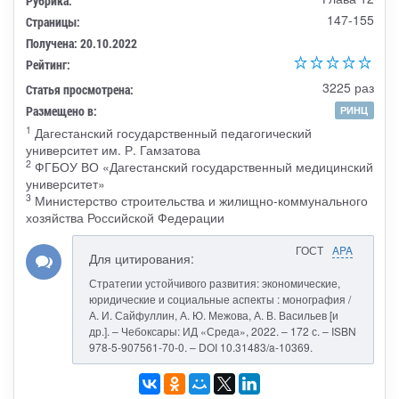
Рубрика:
147-155
Страницы:
Получена: 20.10.2022
Рейтинг:
3225 раз
Статья просмотрена:
Размещено в:
РИНЦ
1
Дагестанский государственный педагогический
университет им. Р. Гамзатова
2
ФГБОУ ВО «Дагестанский государственный медицинский
университет»
3
Министерство строительства и жилищно-коммунального
хозяйства Российской Федерации
ГОСТ
APA
Для цитирования:
Стратегии устойчивого развития: экономические,
юридические и социальные аспекты : монография /
А. И. Сайфуллин, А. Ю. Межова, А. В. Васильев [и
др.]. – Чебоксары: ИД «Среда», 2022. – 172 с. – ISBN
978-5-907561-70-0. – DOI 10.31483/a-10369.