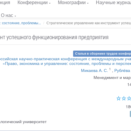
нция
Конференции
Монографии
Научные журна
О нас
: состояние, проблемы...
Стратегическое управление как инструмент успешн
ент успешного функционирования предприятия
Статья в сборнике трудов конфе
ссийская научно-практическая конференция с международным уч
«Право, экономика и управление: состояние, проблемы и перспе
1
Микаева А. С.
,
Рублёва 
Менеджмент и мар
1
18
логический университет