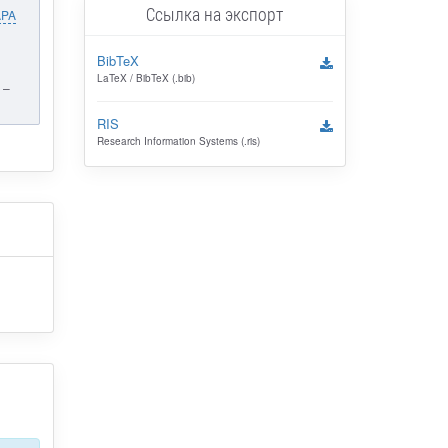
Ссылка на экспорт
APA
BibTeX
LaTeX / BibTeX (.bib)
 –
RIS
Research Information Systems (.ris)