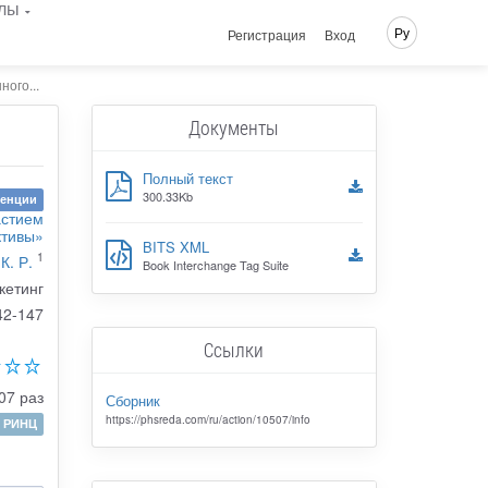
лы
Ру
Регистрация
Вход
ого...
Документы
Полный текст
300.33Kb
ренции
астием
ктивы»
BITS XML
1
К. Р.
Book Interchange Tag Suite
кетинг
42-147
Ссылки
07 раз
Сборник
https://phsreda.com/ru/action/10507/info
РИНЦ