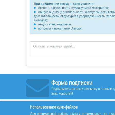
При добавлении комментария укажите:
степень актуальности публикуемого материала;
общую оценку (оригинальность и актуальность темы,
доказательность, структурная упорядоченность, хара
выводов);
недостатки, недочеты;
вопросы и пожелания Автору.
Форма подписки
Подпишитесь на нашу рассылку и станьте од
всех новостей!
Использование куки-файлов
Для оптимальной работы сайта и оптимизации его диза