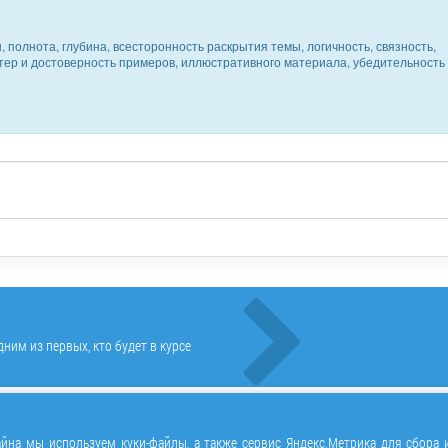
 полнота, глубина, всесторонность раскрытия темы, логичность, связность,
ктер и достоверность примеров, иллюстративного материала, убедительность
ним из первых, кто будет в курсе
йна мы используем куки-файлы, а также сервис Яндекс.Метрика для сбора 