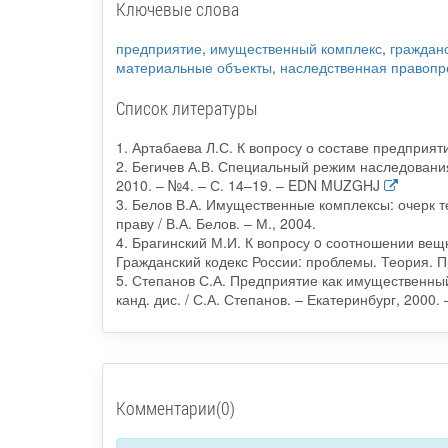
Ключевые слова
предприятие
,
имущественный комплекс
,
граждан
материальные объекты
,
наследственная правопр
Список литературы
1. Артабаева Л.С. К вопросу о составе предприяти
2. Бегичев А.В. Специальный режим наследования
2010. – №4. – С. 14–19. – EDN MUZGHJ
3. Белов В.А. Имущественные комплексы: очерк т
праву / В.А. Белов. – М., 2004.
4. Брагинский М.И. К вопросу ο соотношении вещ
Гражданский кодекс России: проблемы. Теория. Пр
5. Степанов С.А. Предприятие как имущественны
канд. дис. / С.А. Степанов. – Екатеринбург, 2000
Комментарии(0)