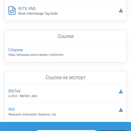
BITS XML
Book Interchange Tag Suite
Ссылки
Сборник
https://phsreda.com/ru/action/10535/info
Ссылка на экспорт
BibTeX
LaTeX / BibTeX (.bib)
RIS
Research Information Systems (.ris)