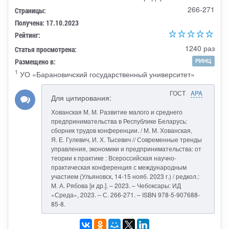
266-271
Страницы:
Получена: 17.10.2023
Рейтинг:
1240 раз
Статья просмотрена:
Размещено в:
РИНЦ
1
УО «Барановичский государственный университет»
ГОСТ
APA
Для цитирования:
Хованская М. М. Развитие малого и среднего
предпринимательства в Республике Беларусь:
сборник трудов конференции. / М. М. Хованская,
Я. Е. Гулевич, И. Х. Тысевич // Современные тренды
управления, экономики и предпринимательства: от
теории к практике : Всероссийская научно-
практическая конференция с международным
участием (Ульяновск, 14-15 нояб. 2023 г.) / редкол.:
М. А. Рябова [и др.]. – 2023. – Чебоксары: ИД
«Среда», 2023. – С. 266-271. – ISBN 978-5-907688-
85-8.