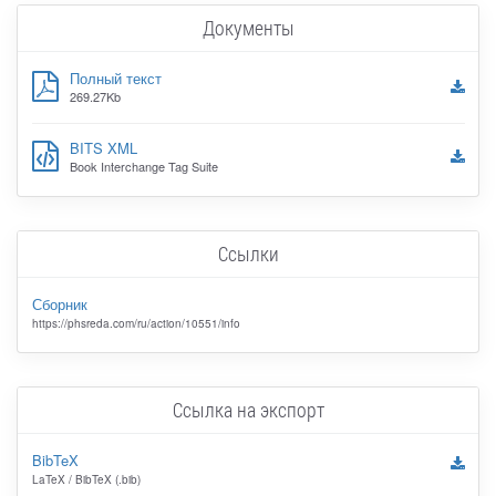
Документы
Полный текст
269.27Kb
BITS XML
Book Interchange Tag Suite
Ссылки
Сборник
https://phsreda.com/ru/action/10551/info
Ссылка на экспорт
BibTeX
LaTeX / BibTeX (.bib)