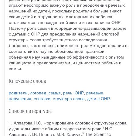
играют неоспоримо важную роль в преодолении речевых
нарушений их детей, поскольку родители больше знают
своих детей и о трудностях, с которыми их ребенок
сталкивается в повседневной жизни из-за наличия ОНР.
Поэтому роль семьи в коррекционно-развивающей работе
с детьми с ОНР для преодоления нарушений слоговой
структуры слова требует тщетного исследования.
Логопеды, как правило, применяют ряд методов терапии в
соответствии с научно обоснованной практикой,
объединяя научные данные об эффективности с опытом
клинициста и предпочтениями, и ценностями ребенка и
семьи.
Ключевые слова
родители
,
логопед
,
семья
,
речь
,
ОНР
,
речевые
нарушения
,
слоговая структура слова
,
дети с ОНР
.
Список литературы
1. Алпатова Н.С. Формирование слоговой структуры слова
у дошкольников с общим недоразвитием речи / Н.С.
Алпатова, Л.В. Попова, М.В. Харчук // The Scientific