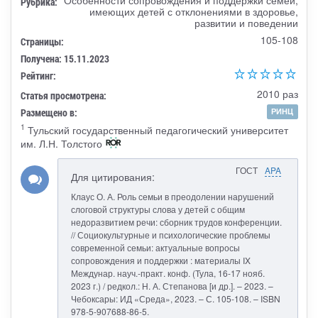
Рубрика:
имеющих детей с отклонениями в здоровье,
развитии и поведении
105-108
Страницы:
Получена: 15.11.2023
Рейтинг:
2010 раз
Статья просмотрена:
Размещено в:
РИНЦ
1
Тульский государственный педагогический университет
им. Л.Н. Толстого
ГОСТ
APA
Для цитирования:
Клаус О. А. Роль семьи в преодолении нарушений
слоговой структуры слова у детей с общим
недоразвитием речи: сборник трудов конференции.
// Социокультурные и психологические проблемы
современной семьи: актуальные вопросы
сопровождения и поддержки : материалы IX
Междунар. науч.-практ. конф. (Тула, 16-17 нояб.
2023 г.) / редкол.: Н. А. Степанова [и др.]. – 2023. –
Чебоксары: ИД «Среда», 2023. – С. 105-108. – ISBN
978-5-907688-86-5.