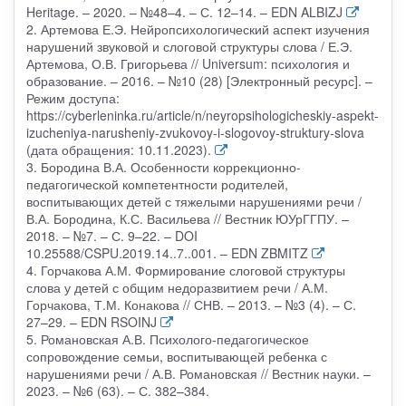
Heritage. – 2020. – №48–4. – С. 12–14. – EDN ALBIZJ
2. Артемова Е.Э. Нейропсихологический аспект изучения
нарушений звуковой и слоговой структуры слова / Е.Э.
Артемова, О.В. Григорьева // Universum: психология и
образование. – 2016. – №10 (28) [Электронный ресурс]. –
Режим доступа:
https://cyberleninka.ru/article/n/neyropsihologicheskiy-aspekt-
izucheniya-narusheniy-zvukovoy-i-slogovoy-struktury-slova
(дата обращения: 10.11.2023).
3. Бородина В.А. Особенности коррекционно-
педагогической компетентности родителей,
воспитывающих детей с тяжелыми нарушениями речи /
В.А. Бородина, К.С. Васильева // Вестник ЮУрГГПУ. –
2018. – №7. – С. 9–22. – DOI
10.25588/CSPU.2019.14..7..001. – EDN ZBMITZ
4. Горчакова А.М. Формирование слоговой структуры
слова у детей с общим недоразвитием речи / А.М.
Горчакова, Т.М. Конакова // СНВ. – 2013. – №3 (4). – С.
27–29. – EDN RSOINJ
5. Романовская А.В. Психолого-педагогическое
сопровождение семьи, воспитывающей ребенка с
нарушениями речи / А.В. Романовская // Вестник науки. –
2023. – №6 (63). – С. 382–384.