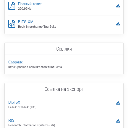
Полный текст
220.99Kb
BITS XML
Book Interchange Tag Suite
Ссылки
Сборник
https://phsreda.com/ru/action/10612/info
Ссылка на экспорт
BibTeX
LaTeX / BibTeX (.bib)
RIS
Research Information Systems (.ris)