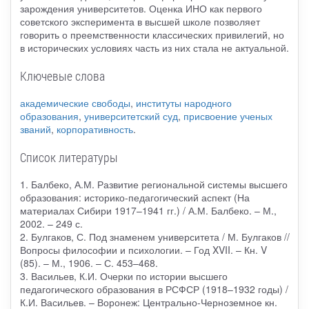
зарождения университетов. Оценка ИНО как первого
советского эксперимента в высшей школе позволяет
говорить о преемственности классических привилегий, но
в исторических условиях часть из них стала не актуальной.
Ключевые слова
академические свободы
,
институты народного
образования
,
университетский суд
,
присвоение ученых
званий
,
корпоративность
.
Список литературы
1. Балбеко, А.М. Развитие региональной системы высшего
образования: историко-педагогический аспект (На
материалах Сибири 1917–1941 гг.) / А.М. Балбеко. – М.,
2002. – 249 с.
2. Булгаков, С. Под знаменем университета / М. Булгаков //
Вопросы философии и психологии. – Год XVII. – Кн. V
(85). – М., 1906. – С. 453–468.
3. Васильев, К.И. Очерки по истории высшего
педагогического образования в РСФСР (1918–1932 годы) /
К.И. Васильев. – Воронеж: Центрально-Черноземное кн.