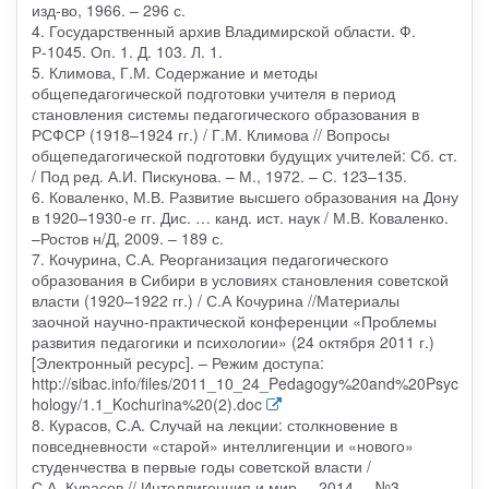
изд-во, 1966. – 296 с.
4. Государственный архив Владимирской области. Ф.
Р-1045. Оп. 1. Д. 103. Л. 1.
5. Климова, Г.М. Содержание и методы
общепедагогической подготовки учителя в период
становления системы педагогического образования в
РСФСР (1918–1924 гг.) / Г.М. Климова // Вопросы
общепедагогической подготовки будущих учителей: Сб. ст.
/ Под ред. А.И. Пискунова. – М., 1972. – С. 123–135.
6. Коваленко, М.В. Развитие высшего образования на Дону
в 1920–1930-е гг. Дис. … канд. ист. наук / М.В. Коваленко.
–Ростов н/Д, 2009. – 189 с.
7. Кочурина, С.А. Реорганизация педагогического
образования в Сибири в условиях становления советской
власти (1920–1922 гг.) / С.А Кочурина //Материалы
заочной научно-практической конференции «Проблемы
развития педагогики и психологии» (24 октября 2011 г.)
[Электронный ресурс]. – Режим доступа:
http://sibac.info/files/2011_10_24_Pedagogy%20and%20Psyc
hology/1.1_Kochurina%20(2).doc
8. Курасов, С.А. Случай на лекции: столкновение в
повседневности «старой» интеллигенции и «нового»
студенчества в первые годы советской власти /
С.А. Курасов // Интеллигенция и мир. – 2014. – №3. –