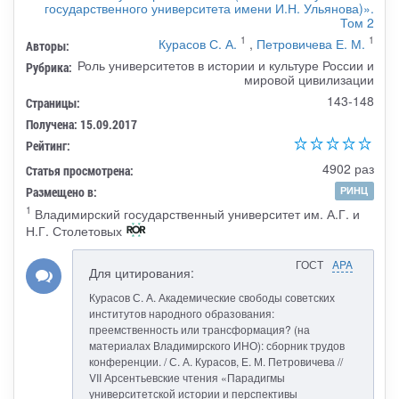
государственного университета имени И.Н. Ульянова)».
Том 2
1
1
Курасов С. А.
,
Петровичева Е. М.
Авторы:
Роль университетов в истории и культуре России и
Рубрика:
мировой цивилизации
143-148
Страницы:
Получена: 15.09.2017
Рейтинг:
4902 раз
Статья просмотрена:
Размещено в:
РИНЦ
1
Владимирский государственный университет им. А.Г. и
Н.Г. Столетовых
ГОСТ
APA
Для цитирования:
Курасов С. А. Академические свободы советских
институтов народного образования:
преемственность или трансформация? (на
материалах Владимирского ИНО): сборник трудов
конференции. / С. А. Курасов, Е. М. Петровичева //
VII Арсентьевские чтения «Парадигмы
университетской истории и перспективы