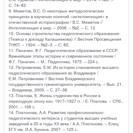
С. 74–82.
9. Меметов, В.С. О некоторых методологических
принципах в изучении понятий «интеллигенция» в
отечественной историографии / В.С. Меметов //
Интеллигенция и мир. – 2008. – №2. – С. 12.
10. Основы строительства педагогического образования
(Тезисы к докладу Калашникова) // Вестник Просвещения
ТНКП. – 1924. – №2–3. – С. 82.
11. Паначин, Ф.Г. Педагогическое образование в СССР.
Важнейшие этапы истории и современное состояние /
Ф.Г. Паначин. – М.: Педагогика, 1975. – 224 с.
12. Петровичева, Е.М. Из истории становления высшего
педагогического образования во Владимире /
Е.М. Петровичева // Вестник Владимирского
государственного гуманитарного университета. – Вып. 21.
– Владимир, 2009. – С. 27–38.
13. Платова, Е. Жизнь студенчества в России в
переходную эпоху кон. 1917–1927 гг. / Е. Платова. – СПб.,
2001. – 168 с.
14. Платонова, А.А. Развитие профессионально-
педагогического интереса у студентов высших учебных
заведений в 20-е годы ХХ века / А.А. Платонова. – Елец:
ЕГУ им. И.А. Бунина, 2007. – 125 с.