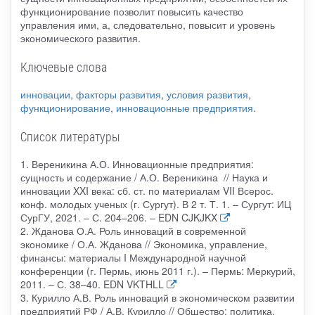
функционирование позволит повысить качество
управления ими, а, следовательно, повысит и уровень
экономического развития.
Ключевые слова
инновации
,
факторы развития
,
условия развития
,
функционирование
,
инновационные предприятия
.
Список литературы
1. Вереникина А.О. Инновационные предприятия:
сущность и содержание / А.О. Вереникина // Наука и
инновации XXI века: сб. ст. по материалам VII Всерос.
конф. молодых ученых (г. Сургут). В 2 т. Т. 1. – Сургут: ИЦ
СурГУ, 2021. – С. 204–206. – EDN CJKJKX
2. Жданова О.А. Роль инноваций в современной
экономике / О.А. Жданова // Экономика, управление,
финансы: материалы I Международной научной
конференции (г. Пермь, июнь 2011 г.). – Пермь: Меркурий,
2011. – С. 38–40. EDN VKTHLL
3. Курилло А.В. Роль инноваций в экономическом развитии
предприятий РФ / А.В. Курилло // Общество: политика,