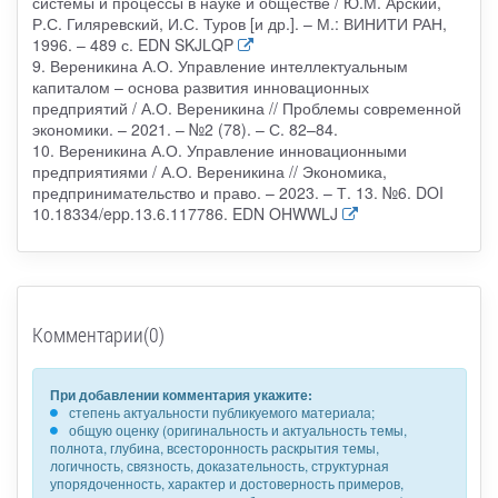
системы и процессы в науке и обществе / Ю.М. Арский,
Р.С. Гиляревский, И.С. Туров [и др.]. – М.: ВИНИТИ РАН,
1996. – 489 с. EDN SKJLQP
9. Вереникина А.О. Управление интеллектуальным
капиталом – основа развития инновационных
предприятий / А.О. Вереникина // Проблемы современной
экономики. – 2021. – №2 (78). – С. 82–84.
10. Вереникина А.О. Управление инновационными
предприятиями / А.О. Вереникина // Экономика,
предпринимательство и право. – 2023. – Т. 13. №6. DOI
10.18334/epp.13.6.117786. EDN OHWWLJ
Комментарии(0)
При добавлении комментария укажите:
степень актуальности публикуемого материала;
общую оценку (оригинальность и актуальность темы,
полнота, глубина, всесторонность раскрытия темы,
логичность, связность, доказательность, структурная
упорядоченность, характер и достоверность примеров,