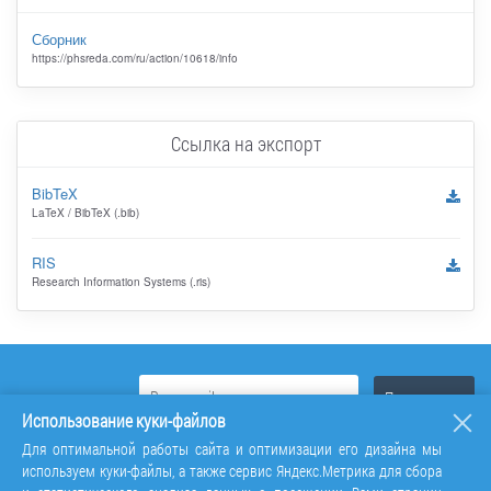
Сборник
https://phsreda.com/ru/action/10618/info
Ссылка на экспорт
BibTeX
LaTeX / BibTeX (.bib)
RIS
Research Information Systems (.ris)
Использование куки-файлов
Для оптимальной работы сайта и оптимизации его дизайна мы
используем куки-файлы, а также сервис Яндекс.Метрика для сбора