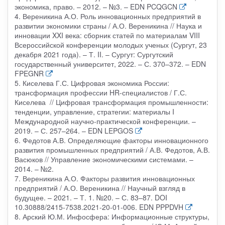
экономика, право. – 2012. – №3. – EDN PCQGCN
4. Вереникина А.О. Роль инновационных предприятий в
развитии экономики страны / А.О. Вереникина // Наука и
инновации XXI века: сборник статей по материалам VIII
Всероссийской конференции молодых ученых (Сургут, 23
декабря 2021 года). – Т. II. – Сургут: Сургутский
государственный университет, 2022. – С. 370–372. – EDN
FPEGNR
5. Киселева Г.С. Цифровая экономика России:
трансформация профессии HR-специалистов / Г.С.
Киселева // Цифровая трансформация промышленности:
тенденции, управление, стратегии: материалы I
Международной научно-практической конференции. –
2019. – С. 257–264. – EDN LEPGOS
6. Федотов А.В. Определяющие факторы инновационного
развития промышленных предприятий / А.В. Федотов, А.В.
Васюков // Управление экономическими системами. –
2014. – №2.
7. Вереникина А.О. Факторы развития инновационных
предприятий / А.О. Вереникина // Научный взгляд в
будущее. – 2021. – Т. 1. №20. – С. 83–87. DOI
10.30888/2415-7538.2021-20-01-006. EDN PPPDVH
8. Арский Ю.М. Инфосфера: Информационные структуры,