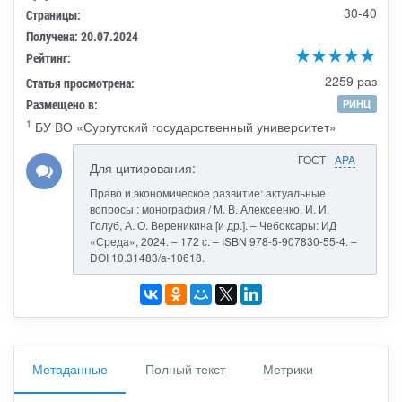
30-40
Страницы:
Получена: 20.07.2024
Рейтинг:
2259 раз
Статья просмотрена:
Размещено в:
РИНЦ
1
БУ ВО «Сургутский государственный университет»
ГОСТ
APA
Для цитирования:
Право и экономическое развитие: актуальные
вопросы : монография / М. В. Алексеенко, И. И.
Голуб, А. О. Вереникина [и др.]. – Чебоксары: ИД
«Среда», 2024. – 172 с. – ISBN 978-5-907830-55-4. –
DOI 10.31483/a-10618.
Метаданные
Полный текст
Метрики