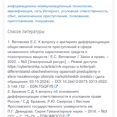
информационно-коммуникационные технологии
,
квалификация
,
сеть Интернет
,
уголовная ответственность
,
сбыт
,
неоконченное преступление
,
толкование
,
приготовление
,
покушение
.
Список литературы
1. Витовская Е.С. К вопросу о критериях дифференциации
общественной опасности преступлений в сфере
незаконного оборота наркотических средств и
психотропных веществ / Е.С. Витовская // Закон и право. –
2022. – №3 [Электронный ресурс]. – Режим доступа:
https://cyberleninka.ru/article/n/k-voprosu-o-kriteriyah-
differentsiatsii-obschestvennoy-opasnosti-prestupleniy-v-
sfere-nezakonnogo-oborota-narkoticheskih-sredstv-i (дата
обращения: 03.10.2024). – DOI 10.24412/2073-3313-2022-
3-148-152. – EDN TGQFYS
2. Бражник С.Д. К вопросу об основаниях
дифференциации ответственности в уголовном праве
России / С.Д. Бражник, Р.Ю. Смирнов // Вестник
Ярославского государственного университета им.
П.Г. Демидова. Серия Гуманитарные науки. – 2016. – №3
(37). – С. 75–79. – EDN WKOCQZ