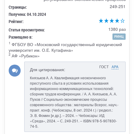
249-251
Страницы:
Получена: 04.10.2024
Рейтинг:
1380 раз
Статья просмотрена:
Размещено в:
РИНЦ
1
ФГБОУ ВО «Московский государственный юридический
университет им. О.Е. Кутафина»
2
АФ «Рубикон»
ГОСТ
APA
Для цитирования:
Князьков А. А. Квалификация неоконченного
преступного сбыта в условиях использования
информационно-коммуникационных технологий:
сборник трудов конференции. / А. А. Князьков, А. А.
Пухов // Социально-экономические процессы
современного общества : материалы Всерос. науч.-
практ. конф. (Чебоксары, 8 окт. 2024 г.) / редкол.:
Э. В. Фомин [и др.]. – 2024. – Чебоксары: ИД
«Среда», 2024. – С. 249-251. – ISBN 978-5-907830-
74-5.