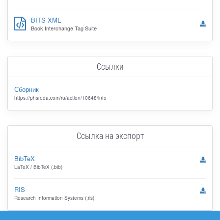
BITS XML
Book Interchange Tag Suite
Ссылки
Сборник
https://phsreda.com/ru/action/10648/info
Ссылка на экспорт
BibTeX
LaTeX / BibTeX (.bib)
RIS
Research Information Systems (.ris)