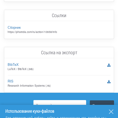
Ссылки
Сборник
https://phsreda.com/ru/action/10658/info
Ссылка на экспорт
BibTeX
LaTeX / BibTeX (.bib)
RIS
Research Information Systems (.ris)
Использование куки-файлов