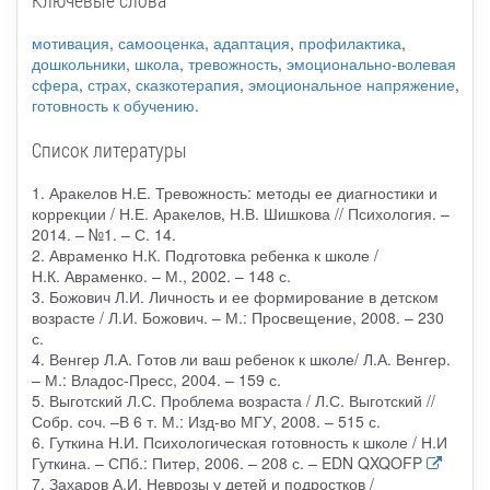
Ключевые слова
мотивация
,
самооценка
,
адаптация
,
профилактика
,
дошкольники
,
школа
,
тревожность
,
эмоционально-волевая
сфера
,
страх
,
сказкотерапия
,
эмоциональное напряжение
,
готовность к обучению
.
Список литературы
1. Аракелов Н.Е. Тревожность: методы ее диагностики и
коррекции / Н.Е. Аракелов, Н.В. Шишкова // Психология. –
2014. – №1. – С. 14.
2. Авраменко Н.К. Подготовка ребенка к школе /
Н.К. Авраменко. – М., 2002. – 148 с.
3. Божович Л.И. Личность и ее формирование в детском
возрасте / Л.И. Божович. – М.: Просвещение, 2008. – 230
с.
4. Венгер Л.А. Готов ли ваш ребенок к школе/ Л.А. Венгер.
– М.: Владос-Пресс, 2004. – 159 с.
5. Выготский Л.С. Проблема возраста / Л.С. Выготский //
Собр. соч. –В 6 т. М.: Изд-во МГУ, 2008. – 515 с.
6. Гуткина Н.И. Психологическая готовность к школе / Н.И
Гуткина. – СПб.: Питер, 2006. – 208 с. – EDN QXQOFP
7. Захаров А.И. Неврозы у детей и подростков /