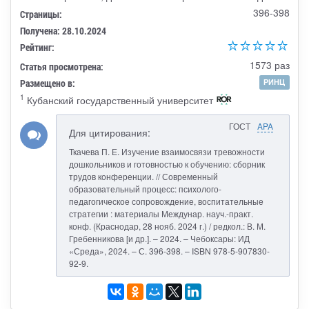
396-398
Страницы:
Получена: 28.10.2024
Рейтинг:
1573 раз
Статья просмотрена:
Размещено в:
РИНЦ
1
Кубанский государственный университет
ГОСТ
APA
Для цитирования:
Ткачева П. Е. Изучение взаимосвязи тревожности
дошкольников и готовностью к обучению: сборник
трудов конференции. // Современный
образовательный процесс: психолого-
педагогическое сопровождение, воспитательные
стратегии : материалы Междунар. науч.-практ.
конф. (Краснодар, 28 нояб. 2024 г.) / редкол.: В. М.
Гребенникова [и др.]. – 2024. – Чебоксары: ИД
«Среда», 2024. – С. 396-398. – ISBN 978-5-907830-
92-9.