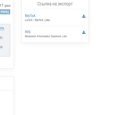
Ссылка на экспорт
17 раз
РИНЦ
BibTeX
LaTeX / BibTeX (.bib)
APA
RIS
Research Information Systems (.ris)
П.
93-