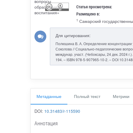
Статья просмотрена:
Размещено в:
1
Самарский государственны
Для цитирования:
Полюшина В. А. Определение концентрации угл
Соколова // Социально-педагогические вопрос
междунар. участ. (Чебоксары, 24 дек. 2024 г.) 
194. – ISBN 978-5-907965-10-2. – DOI 10.3148
Метаданные
Полный текст
Метрики
DOI:
10.31483/r-115590
Аннотация