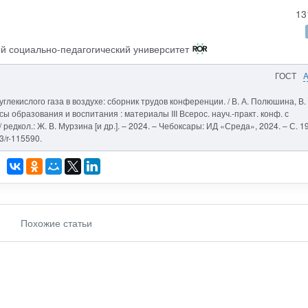
13
й социально-педагогический университет
ГОСТ
екислого газа в воздухе: сборник трудов конференции. / В. А. Полюшина, В. 
ы образования и воспитания : материалы III Всерос. науч.-практ. конф. с
/ редкол.: Ж. В. Мурзина [и др.]. – 2024. – Чебоксары: ИД «Среда», 2024. – С. 1
3/r-115590.
Похожие статьи