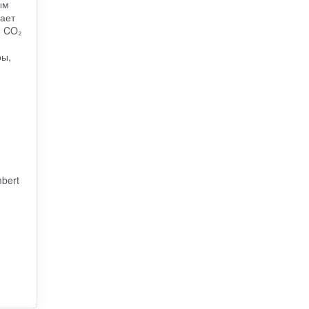
ым
ает
и CO₂
ры,
bert