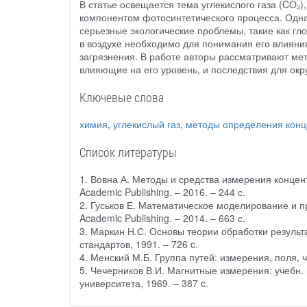
В статье освещается тема углекислого газа (CO₂
компонентом фотосинтетического процесса. Одна
серьезные экологические проблемы, такие как г
в воздухе необходимо для понимания его влияни
загрязнения. В работе авторы рассматривают мет
влияющие на его уровень, и последствия для ок
Ключевые слова
химия
,
углекислый газ
,
методы определения конце
Список литературы
1. Вовна А. Методы и средства измерения концент
Academic Publishing. – 2016. – 244 с.
2. Гуськов Е. Математическое моделирование и пр
Academic Publishing. – 2014. – 663 с.
3. Маркин Н.С. Основы теории обработки результа
стандартов, 1991. – 726 c.
4. Менский М.Б. Группа путей: измерения, поля, ча
5. Чечерников В.И. Магнитные измерения: учебн. 
университета, 1969. – 387 c.