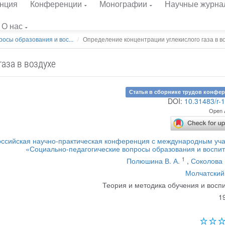
нция
Конференции
Монографии
Научные журна
О нас
осы образования и вос...
Определение концентрации углекислого газа в воз
аза в воздухе
Статья в сборнике трудов конфе
DOI:
10.31483/r-
Open 
российская научно-практическая конференция с международным уч
«Социально-педагогические вопросы образования и воспи
1
Полюшина В. А.
,
Соколова 
Молчатский 
Теория и методика обучения и восп
1