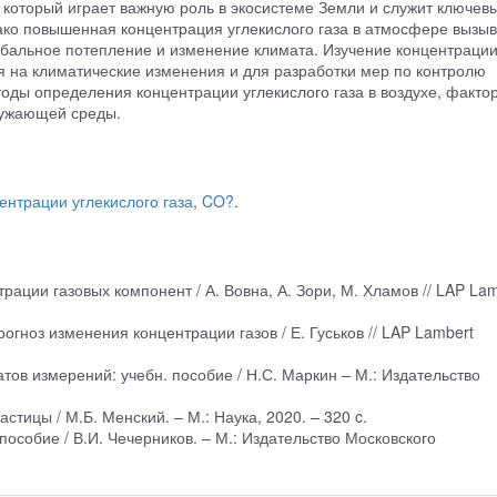
), который играет важную роль в экосистеме Земли и служит ключев
ко повышенная концентрация углекислого газа в атмосфере вызыв
лобальное потепление и изменение климата. Изучение концентраци
я на климатические изменения и для разработки мер по контролю
оды определения концентрации углекислого газа в воздухе, факто
ружающей среды.
нтрации углекислого газа
,
CO?
.
рации газовых компонент / А. Вовна, А. Зори, М. Хламов // LAP Lam
огноз изменения концентрации газов / Е. Гуськов // LAP Lambert
тов измерений: учебн. пособие / Н.С. Маркин – М.: Издательство
стицы / М.Б. Менский. – М.: Наука, 2020. – 320 c.
пособие / В.И. Чечерников. – М.: Издательство Московского