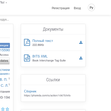
лы
Ру
Регистрация
Вход
дух...
Документы
Полный текст
222.86Kb
ренции
115590
Access
BITS XML
Book Interchange Tag Suite
астием
тания»
1
Ссылки
В. П.
1
С. Л.
Сборник
итания
https://phsreda.com/ru/action/10675/info
93-194