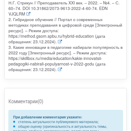
Н.Г. Стрикун // Преподаватель XXI век. – 2022. – №4. – С.
60–74. DOI 10.31862/2073-9613-2022-4-60-74. EDN
VJQLRM
2. Гибридное обучение // Портал о современных
методиках преподавания в цифровой среде [Электронный
ресурс]. – Режим доступа:
https://method.gsom.spbu.ru/hybrid-education (дата
обращения: 23.12.2024).
3. Какие инновации в педагогике набирали популярность в
2022 году [Электронный ресурс]. – Режим доступа:
https://skillbox.ru/media/education/kakie-innovatsii-
pedagogiki-nabirali-populyarnost-v-2022-godu (дата
обращения: 23.12.2024).
Комментарии(0)
При добавлении комментария укажите:
степень актуальности публикуемого материала;
общую оценку (оригинальность и актуальность темы,
полнота, глубина, всесторонность раскрытия темы,