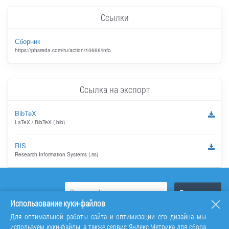
Ссылки
Сборник
https://phsreda.com/ru/action/10666/info
Ссылка на экспорт
BibTeX
LaTeX / BibTeX (.bib)
RIS
Research Information Systems (.ris)
Использование куки-файлов
Для оптимальной работы сайта и оптимизации его дизайна мы
используем куки-файлы, а также сервис Яндекс.Метрика для сбора