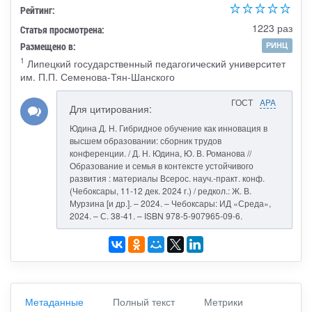
Рейтинг:
1223 раз
Статья просмотрена:
Размещено в:
РИНЦ
1
Липецкий государственный педагогический университет
им. П.П. Семенова-Тян-Шанского
ГОСТ
APA
Для цитирования:
Юдина Д. Н. Гибридное обучение как инновация в
высшем образовании: сборник трудов
конференции. / Д. Н. Юдина, Ю. В. Романова //
Образование и семья в контексте устойчивого
развития : материалы Всерос. науч.-практ. конф.
(Чебоксары, 11-12 дек. 2024 г.) / редкол.: Ж. В.
Мурзина [и др.]. – 2024. – Чебоксары: ИД «Среда»,
2024. – С. 38-41. – ISBN 978-5-907965-09-6.
Метаданные
Полный текст
Метрики