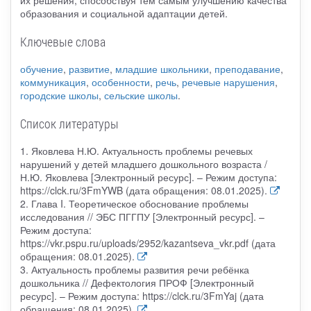
образования и социальной адаптации детей.
Ключевые слова
обучение
,
развитие
,
младшие школьники
,
преподавание
,
коммуникация
,
особенности
,
речь
,
речевые нарушения
,
городские школы
,
сельские школы
.
Список литературы
1. Яковлева Н.Ю. Актуальность проблемы речевых
нарушений у детей младшего дошкольного возраста /
Н.Ю. Яковлева [Электронный ресурс]. – Режим доступа:
https://clck.ru/3FmYWB (дата обращения: 08.01.2025).
2. Глава I. Теоретическое обоснование проблемы
исследования // ЭБС ПГГПУ [Электронный ресурс]. –
Режим доступа:
https://vkr.pspu.ru/uploads/2952/kazantseva_vkr.pdf (дата
обращения: 08.01.2025).
3. Актуальность проблемы развития речи ребёнка
дошкольника // Дефектология ПРОФ [Электронный
ресурс]. – Режим доступа: https://clck.ru/3FmYaj (дата
обращения: 08.01.2025).