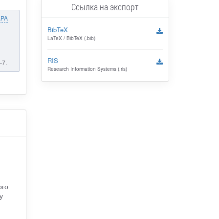
Ссылка на экспорт
APA
BibTeX
LaTeX / BibTeX (.bib)
RIS
-7.
Research Information Systems (.ris)
ого
у