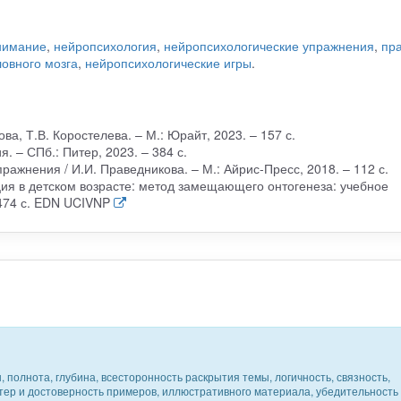
нимание
,
нейропсихология
,
нейропсихологические упражнения
,
пр
овного мозга
,
нейропсихологические игры
.
ва, Т.В. Коростелева. – М.: Юрайт, 2023. – 157 с.
. – СПб.: Питер, 2023. – 384 с.
ражнения / И.И. Праведникова. – М.: Айрис-Пресс, 2018. – 112 с.
ия в детском возрасте: метод замещающего онтогенеза: учебное
 474 с. EDN UCIVNP
 полнота, глубина, всесторонность раскрытия темы, логичность, связность,
ктер и достоверность примеров, иллюстративного материала, убедительность