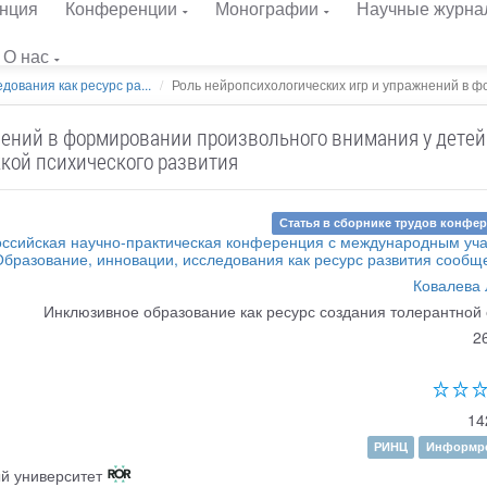
нция
Конференции
Монографии
Научные журна
О нас
дования как ресурс ра...
Роль нейропсихологических игр и упражнений в фо
нений в формировании произвольного внимания у детей
кой психического развития
Статья в сборнике трудов конфе
ссийская научно-практическая конференция с международным уч
бразование, инновации, исследования как ресурс развития сообщ
Ковалева 
Инклюзивное образование как ресурс создания толерантной
2
14
РИНЦ
Информре
й университет