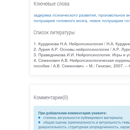
Ключевые слова
задержка психического развития
,
произвольное в
полушарие головного мозга
,
левое полушарие гол
Список литературы
1. Курдюкова Н.А. Нейропсихология / Н.А. Курдюко
2. Лурия А.Р. Основы нейропсихологии / А.Р. Лурия
3. Праведникова И.И. Нейропсихология. Игры и уп
4. Семенович А.В. Нейропсихологическая коррекц
пособие / А.В. Семенович. – М.: Генезис, 2007. –
Комментарии(0)
При добавлении комментария укажите:
степень актуальности публикуемого материала;
общую оценку (оригинальность и актуальность темы,
доказательность, структурная упорядоченность, хара