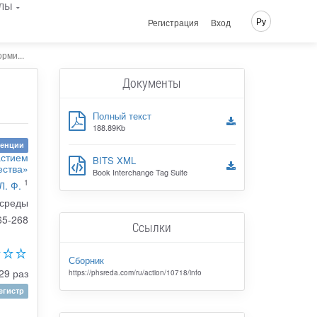
лы
Ру
Регистрация
Вход
рми...
Документы
Полный текст
188.89Kb
ренции
астием
BITS XML
ества»
Book Interchange Tag Suite
1
Л. Ф.
 среды
65-268
Ссылки
Сборник
29 раз
https://phsreda.com/ru/action/10718/info
гистр