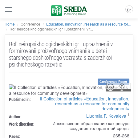
En
Home
Conference
Education, innovation, research as a resource for...
Rol' neiropsikhologicheskikh igr i uprazhnenii v f...
Rol' neiropsikhologicheskikh igr i uprazhnenii v
formirovanii proizvol'nogo vnimaniia u detei
starshego doshkol'nogo vozrasta s zaderzhkoi
psikhicheskogo razvitiia
Conference Paper
II Сollection of articles «Education, innovation,
Published in:
research as a resource for community
development»
1
Liudmila F. Kovaleva
Author:
Инклюзивное образование как ресурс
Work direction:
создания толерантной среды
265-268
Pages: