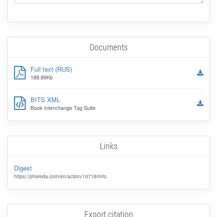
Documents
Full text (RUS)
188.89Kb
BITS XML
Book Interchange Tag Suite
Links
Digest
https://phsreda.com/en/action/10718/info
Export citation