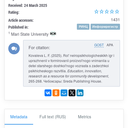
Received: 24 March 2025
Rating:
1431
Article accesses:
Published in:
РИНЦ
Информрегистр
1
Mari State University
GOST
APA
For citation:
Kovaleva L. F. (2025). Rol' neiropsikhologicheskikh igr i
uprazhnenii v formirovanii proizvol'nogo vnimaniia u
detei starshego doshkol'nogo vozrasta s zaderzhkoi
psikhicheskogo razvitiia.
Education, innovation,
research as a resource for community development
,
265-268. Чебоксары: Sreda Publishing House.
Metadata
Full text (RUS)
Metrics