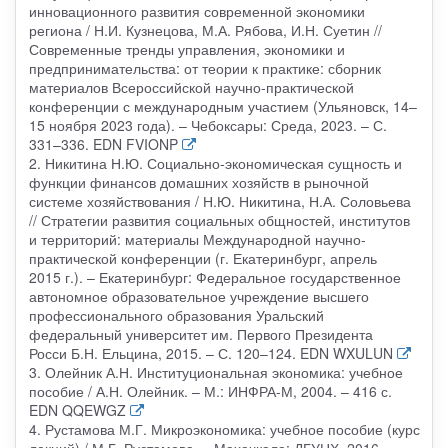
инновационного развития современной экономики
региона / Н.И. Кузнецова, М.А. Рябова, И.Н. Суетин //
Современные тренды управления, экономики и
предпринимательства: от теории к практике: сборник
материалов Всероссийской научно-практической
конференции с международным участием (Ульяновск, 14–
15 ноября 2023 года). – Чебоксары: Среда, 2023. – С.
331–336. EDN FVIONP
2. Никитина Н.Ю. Социально-экономическая сущность и
функции финансов домашних хозяйств в рыночной
системе хозяйствования / Н.Ю. Никитина, Н.А. Соловьева
// Стратегии развития социальных общностей, институтов
и территорий: материалы Международной научно-
практической конференции (г. Екатеринбург, апрель
2015 г.). – Екатеринбург: Федеральное государственное
автономное образовательное учреждение высшего
профессионального образования Уральский
федеральный университет им. Первого Президента
Росси Б.Н. Ельцина, 2015. – С. 120–124. EDN WXULUN
3. Олейник А.Н. Институциональная экономика: учебное
пособие / А.Н. Олейник. – М.: ИНФРА-М, 2004. – 416 с.
EDN QQEWGZ
4. Рустамова М.Г. Микроэкономика: учебное пособие (курс