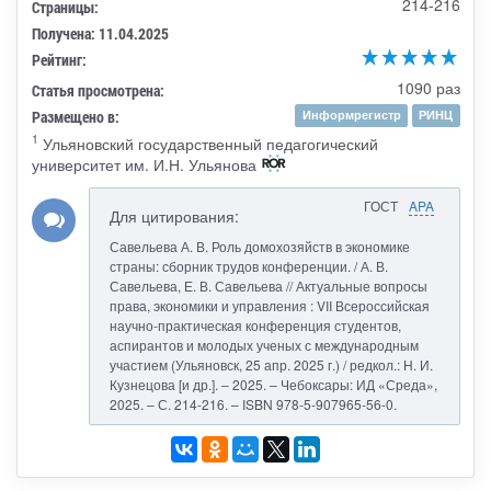
214-216
Страницы:
Получена: 11.04.2025
Рейтинг:
1090 раз
Статья просмотрена:
Размещено в:
Информрегистр
РИНЦ
1
Ульяновский государственный педагогический
университет им. И.Н. Ульянова
ГОСТ
APA
Для цитирования:
Савельева А. В. Роль домохозяйств в экономике
страны: сборник трудов конференции. / А. В.
Савельева, Е. В. Савельева // Актуальные вопросы
права, экономики и управления : VII Всероссийская
научно-практическая конференция студентов,
аспирантов и молодых ученых с международным
участием (Ульяновск, 25 апр. 2025 г.) / редкол.: Н. И.
Кузнецова [и др.]. – 2025. – Чебоксары: ИД «Среда»,
2025. – С. 214-216. – ISBN 978-5-907965-56-0.