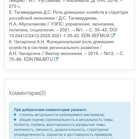
лекций) / М.Г. Рустамова. – Махачкала: ДГУНХ, 2016. –
273 с.
5. Тагавердиева Д.С. Роль домашних хозяйств в структуре
российской экономики / Д.С. Тагавердиева,
Н.А. Абусаламова // УЭПС: управление, экономика,
политика, социология. – 2021. – №1. – С. 35–42. DOI
10.24412/2412-2025-2021-1-35-42. EDN XEFMUX
6. Чапаргина А.Н. Функциональная роль домашних
хозяйств в системе регионального развития /
А.Н. Чапаргина // Вектор экономики. – 2019. – №12. – С.
75–86. EDN RMJMTU
Комментарии(0)
При добавлении комментария укажите:
степень актуальности публикуемого материала;
общую оценку (оригинальность и актуальность темы,
полнота, глубина, всесторонность раскрытия темы,
логичность, связность, доказательность, структурная
упорядоченность, характер и достоверность примеров,