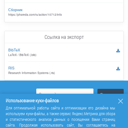
Сборник
https://phsreda.com/ru/action/10712/info
Ссылка на экспорт
BibTeX
LaTeX / BibTeX (.bib)
RIS
Research Information Systems (.ris)
Использование куки-файлов
Для оптимальной работы сайта и оптимизации его дизайна мы
используем куки-файлы, а также сервис Яндекс.Метрика для сбора
и статистического анализа данных о посещении Вами страниц
сайта. Продолжая использовать сайт, Вы соглашаетесь на