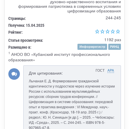
духовно-нравственного воспитания и
формирования патриотизма в современных условиях
цифровизации образования
244-245
Страницы:
Получена: 15.04.2025
Рейтинг:
1192 раз
Статья просмотрена:
Размещено в:
Информрегистр
РИНЦ
1
АНОО ВО «Кубанский институт профессионального
образования»
ГОСТ
APA
Для цитирования:
Лычаная Е. Д. Формирование гражданской
идентичности у подростков через изучение истории
России с использованием мультимедийных
ресурсов: сборник трудов конференции. //
Цифровизация в системе образования: передовой
опыт и практика внедрения : VI Междунар. науч.-
практ. конф. (Краснодар, 18-19 апр. 2025 г.) /
редкол.: Ю. Н. Синицын [и др.]. – 2025. – Чебоксары:
ИД «Среда», 2025. – С. 244-245. – ISBN 978-5-
907965-47-8.