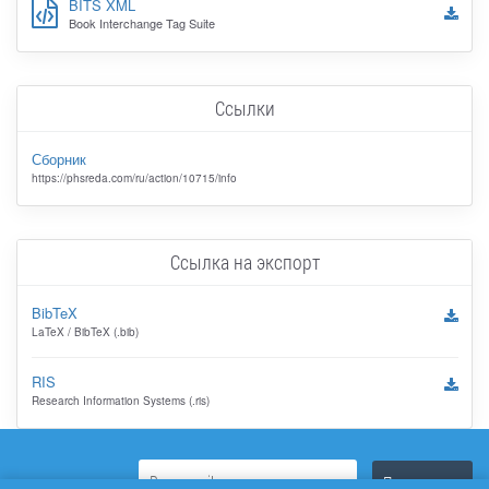
BITS XML
Book Interchange Tag Suite
Ссылки
Сборник
https://phsreda.com/ru/action/10715/info
Ссылка на экспорт
BibTeX
LaTeX / BibTeX (.bib)
RIS
Research Information Systems (.ris)