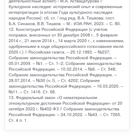
деятельностный аспект) / М.А. Аствацатурова //
Культурное наследие: исторический опыт и современные
интерпретации (к итогам Года культурного наследия
народов России): сб. ст. / под ред. В.А. Тишкова; сост.
Б.А. Синанов, В.В. Тишков. – М.: ИЭА РАН, 2023. – С. 80.
12. Конституция Российской Федерации (с учетом
поправок, внесенных от 30 декабря 2008 г., 5 февраля
2014 г., 21 июля 2014 г., 14 марта 2020 г., с изменениями,
одобренными в ходе общероссийского голосования июля
2020 г.) // Российская газета. – 25.12.1993. – №237;
Собрание законодательства Российской Федерации. –
05.01.2009. – №1. – Ст. 1–2; Собрание законодательства
Российской Федерации. – 10.02.2014. – №6. – Ст. 548;
Собрание законодательства Российской Федерации. –
28.07.2014. – №30 (ч. I). – Ст. 4202; Собрание
законодательства Российской Федерации. – 16.03.2020. –
№11. – Ст. 1416. Ст. 68.
13. Федеральный закон «О нематериальном
этнокультурном достоянии Российской Федерации» от 20
октября 2022 г. №402-ФЗ // Собрание законодательства
Российской Федерации. – 24.10.2022. – №43. – Ст. 7265.
Ст. 4 п. 1.