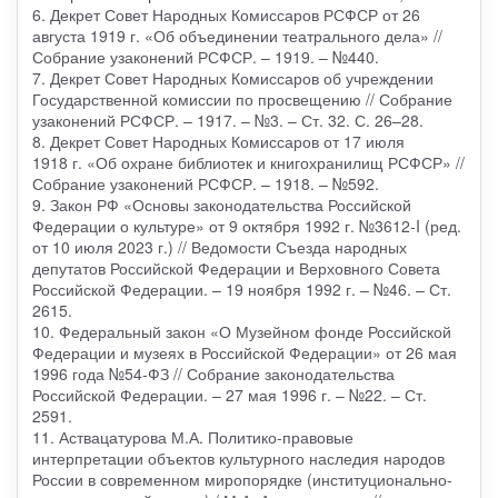
6. Декрет Совет Народных Комиссаров РСФСР от 26
августа 1919 г. «Об объединении театрального дела» //
Собрание узаконений РСФСР. – 1919. – №440.
7. Декрет Совет Народных Комиссаров об учреждении
Государственной комиссии по просвещению // Собрание
узаконений РСФСР. – 1917. – №3. – Ст. 32. С. 26–28.
8. Декрет Совет Народных Комиссаров от 17 июля
1918 г. «Об охране библиотек и книгохранилищ РСФСР» //
Собрание узаконений РСФСР. – 1918. – №592.
9. Закон РФ «Основы законодательства Российской
Федерации о культуре» от 9 октября 1992 г. №3612-I (ред.
от 10 июля 2023 г.) // Ведомости Съезда народных
депутатов Российской Федерации и Верховного Совета
Российской Федерации. – 19 ноября 1992 г. – №46. – Ст.
2615.
10. Федеральный закон «О Музейном фонде Российской
Федерации и музеях в Российской Федерации» от 26 мая
1996 года №54-ФЗ // Собрание законодательства
Российской Федерации. – 27 мая 1996 г. – №22. – Ст.
2591.
11. Аствацатурова М.А. Политико-правовые
интерпретации объектов культурного наследия народов
России в современном миропорядке (институционально-