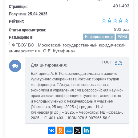
401-403
Страницы:
Получена: 25.04.2025
Рейтинг:
933 раз
Статья просмотрена:
Размещено в:
Информрегистр
РИНЦ
1
ФГБОУ ВО «Московский государственный юридический
университет им. О.Е. Кутафина»
ГОСТ
APA
Для цитирования:
Байгарина А. Е. Роль законодательства в защите
культурного суверенитета России: сборник трудов
конференции. // Актуальные вопросы права,
экономики и управления : VII Всероссийская научно-
практическая конференция студентов, аспирантов
и молодых ученых с международным участием
(Ульяновск, 25 апр. 2025 г.) / редкол.: Н. И.
Кузнецова [и др.]. – 2025. – Чебоксары: ИД «Среда»,
2025. – С. 401-403. – ISBN 978-5-907965-56-0.