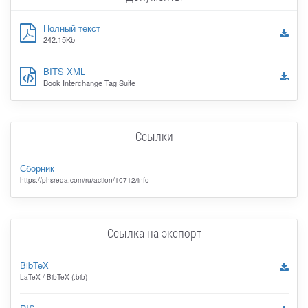
Полный текст
242.15Kb
BITS XML
Book Interchange Tag Suite
Ссылки
Сборник
https://phsreda.com/ru/action/10712/info
Ссылка на экспорт
BibTeX
LaTeX / BibTeX (.bib)