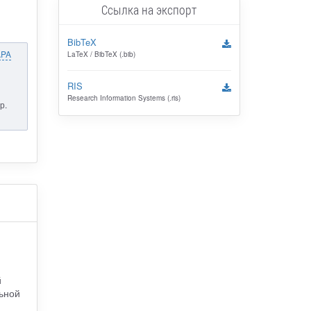
Ссылка на экспорт
BibTeX
APA
LaTeX / BibTeX (.bib)
RIS
Research Information Systems (.ris)
р.
й
ьной