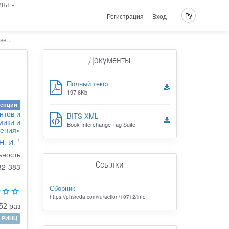
лы
Ру
Регистрация
Вход
е...
Документы
Полный текст
197.6Kb
ренции
нтов и
BITS XML
мики и
Book Interchange Tag Suite
ления»
1
Н. И.
ьность
Ссылки
82-383
Сборник
https://phsreda.com/ru/action/10712/info
52 раз
РИНЦ