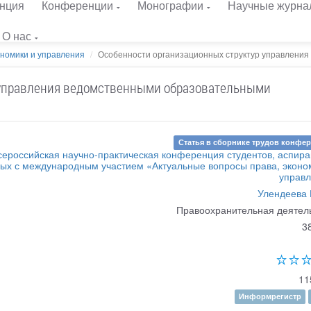
нция
Конференции
Монографии
Научные журна
О нас
ономики и управления
Особенности организационных структур управления в
 управления ведомственными образовательными
Статья в сборнике трудов конфе
Всероссийская научно-практическая конференция студентов, аспира
ых с международным участием «Актуальные вопросы права, эконо
управ
Улендеева 
Правоохранительная деятел
3
11
Информрегистр