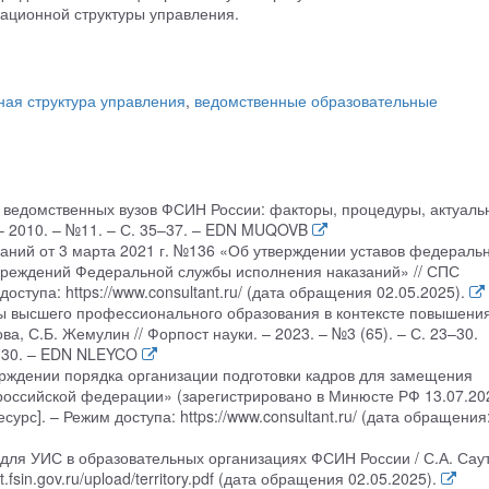
ционной структуры управления.
ная структура управления
,
ведомственные образовательные
р ведомственных вузов ФСИН России: факторы, процедуры, актуаль
 – 2010. – №11. – С. 35–37. – EDN MUQOVB
аний от 3 марта 2021 г. №136 «Об утверждении уставов федераль
реждений Федеральной службы исполнения наказаний» // СПС
ступа: https://www.consultant.ru/ (дата обращения 02.05.2025).
мы высшего профессионального образования в контексте повышени
, С.Б. Жемулин // Форпост науки. – 2023. – №3 (65). – С. 23–30.
23-30. – EDN NLEYCO
рждении порядка организации подготовки кадров для замещения
российской федерации» (зарегистрировано в Минюсте РФ 13.07.20
рс]. – Режим доступа: https://www.consultant.ru/ (дата обращения
 для УИС в образовательных организациях ФСИН России / С.А. Сау
t.fsin.gov.ru/upload/territory.pdf (дата обращения 02.05.2025).