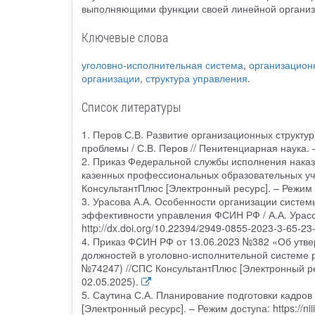
выполняющими функции своей линейной организа
Ключевые слова
уголовно-исполнительная система
,
организацион
организации
,
структура управления
.
Список литературы
1. Перов С.В. Развитие организационных структу
проблемы / С.В. Перов // Пенитенциарная наука.
2. Приказ Федеральной службы исполнения наказ
казенных профессиональных образовательных уч
КонсультантПлюс [Электронный ресурс]. – Режим до
3. Урасова А.А. Особенности организации систе
эффективности управления ФСИН РФ / А.А. Урасова
http://dx.doi.org/10.22394/2949-0855-2023-3-65-
4. Приказ ФСИН РФ от 13.06.2023 №382 «Об утве
должностей в уголовно-исполнительной системе 
№74247) //СПС КонсультантПлюс [Электронный ресу
02.05.2025).
5. Саутина С.А. Планирование подготовки кадров
[Электронный ресурс]. – Режим доступа: https://niii