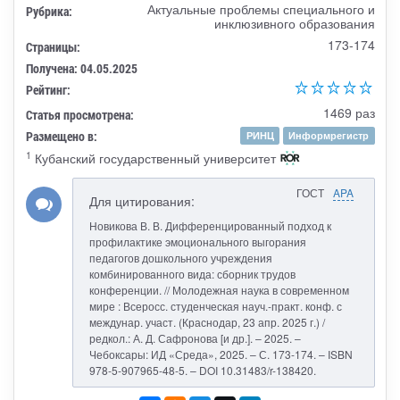
Актуальные проблемы специального и
Рубрика:
инклюзивного образования
173-174
Страницы:
Получена: 04.05.2025
Рейтинг:
1469 раз
Статья просмотрена:
Размещено в:
РИНЦ
Информрегистр
1
Кубанский государственный университет
ГОСТ
APA
Для цитирования:
Новикова В. В. Дифференцированный подход к
профилактике эмоционального выгорания
педагогов дошкольного учреждения
комбинированного вида: сборник трудов
конференции. // Молодежная наука в современном
мире : Всеросс. студенческая науч.-практ. конф. с
междунар. участ. (Краснодар, 23 апр. 2025 г.) /
редкол.: А. Д. Сафронова [и др.]. – 2025. –
Чебоксары: ИД «Среда», 2025. – С. 173-174. – ISBN
978-5-907965-48-5. – DOI 10.31483/r-138420.