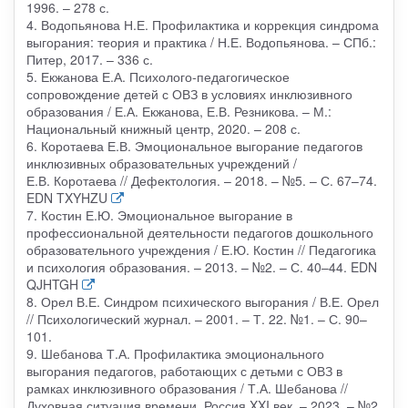
1996. – 278 с.
4. Водопьянова Н.Е. Профилактика и коррекция синдрома
выгорания: теория и практика / Н.Е. Водопьянова. – СПб.:
Питер, 2017. – 336 с.
5. Екжанова Е.А. Психолого-педагогическое
сопровождение детей с ОВЗ в условиях инклюзивного
образования / Е.А. Екжанова, Е.В. Резникова. – М.:
Национальный книжный центр, 2020. – 208 с.
6. Коротаева Е.В. Эмоциональное выгорание педагогов
инклюзивных образовательных учреждений /
Е.В. Коротаева // Дефектология. – 2018. – №5. – С. 67–74.
EDN TXYHZU
7. Костин Е.Ю. Эмоциональное выгорание в
профессиональной деятельности педагогов дошкольного
образовательного учреждения / Е.Ю. Костин // Педагогика
и психология образования. – 2013. – №2. – С. 40–44. EDN
QJHTGH
8. Орел В.Е. Синдром психического выгорания / В.Е. Орел
// Психологический журнал. – 2001. – Т. 22. №1. – С. 90–
101.
9. Шебанова Т.А. Профилактика эмоционального
выгорания педагогов, работающих с детьми с ОВЗ в
рамках инклюзивного образования / Т.А. Шебанова //
Духовная ситуация времени. Россия XXI век. – 2023. – №2