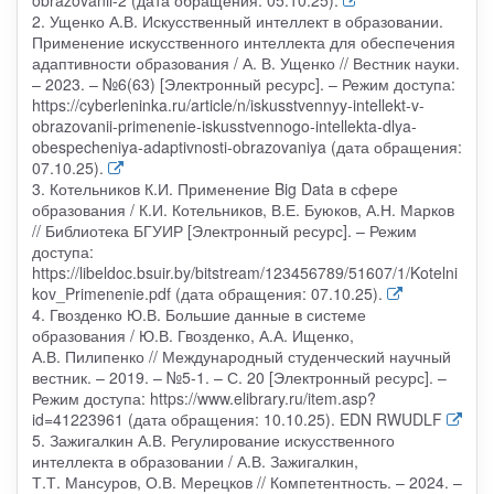
2. Ущенко А.В. Искусственный интеллект в образовании.
Применение искусственного интеллекта для обеспечения
адаптивности образования / А. В. Ущенко // Вестник науки.
– 2023. – №6(63) [Электронный ресурс]. – Режим доступа:
https://cyberleninka.ru/article/n/iskusstvennyy-intellekt-v-
obrazovanii-primenenie-iskusstvennogo-intellekta-dlya-
obespecheniya-adaptivnosti-obrazovaniya (дата обращения:
07.10.25).
3. Котельников К.И. Применение Big Data в сфере
образования / К.И. Котельников, В.Е. Буюков, А.Н. Марков
// Библиотека БГУИР [Электронный ресурс]. – Режим
доступа:
https://libeldoc.bsuir.by/bitstream/123456789/51607/1/Kotelni
kov_Primenenie.pdf (дата обращения: 07.10.25).
4. Гвозденко Ю.В. Большие данные в системе
образования / Ю.В. Гвозденко, А.А. Ищенко,
А.В. Пилипенко // Международный студенческий научный
вестник. – 2019. – №5-1. – С. 20 [Электронный ресурс]. –
Режим доступа: https://www.elibrary.ru/item.asp?
id=41223961 (дата обращения: 10.10.25). EDN RWUDLF
5. Зажигалкин А.В. Регулирование искусственного
интеллекта в образовании / А.В. Зажигалкин,
Т.Т. Мансуров, О.В. Мерецков // Компетентность. – 2024. –