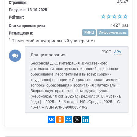
46-47
Страницы:
Получена: 13.10.2025
Рейтинг:
1427 раз
Статья просмотрена:
Размещено в:
РИНЦ
Информрегистр
1
Тюменский индустриальный университет
ГОСТ
APA
Для цитирования:
Бессонова Д. С. Интеграция искусственного
интеллекта и адаптивных технологий в цифровое
образование: перспективы и вызовы: сборник
трудов конференции. // Социально-педагогические
вопросы образования и воспитания : материалы II
Всерос. науч.-практ. конф. с междунар. участ.
(Чебоксары, 10 окт. 2025 г.) / редкол.: Ж. В. Мурзина
[и др.]. – 2025. – Чебоксары: ИД «Среда», 2025. – С.
46-47. – ISBN 978-5-908083-10-2.