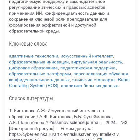
педагогическую поддержку и законодательное
регулирование этических и правовых аспектов
применения ИИ, конфиденциальность данных и
сохранения ключевой роли преподавателя для
формирования эффективной и доступной
образовательной среды.
Ключевые слова
адаптивные технологии
,
искусственный интеллект
,
образовательные инновации
,
виртуальная реальность
,
цифровое образование
,
педагогическая поддержка
,
образовательные платформы
,
персонализация обучения
,
конфиденциальность данных
,
этические стандарты
,
Robot
Operating System (ROS)
,
аналитика больших данных
.
Список литературы
1. Кинтонова А.Ж. Искусственный интеллект в
образовании / А.Ж. Кинтонова, Б.Б. Сулейманова,
А.К. Шанытбаева // Yessenov science journal. – 2024. –№3
[Электронный ресурс]. – Режим доступа:
https://cyberleninka.ru/article/n/iskusstvennyy-intellekt-v-
obrazovanii-2 (дата обращения: 05.10.25).