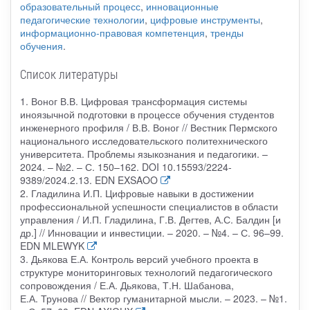
образовательный процесс
,
инновационные
педагогические технологии
,
цифровые инструменты
,
информационно-правовая компетенция
,
тренды
обучения
.
Список литературы
1. Воног В.В. Цифровая трансформация системы
иноязычной подготовки в процессе обучения студентов
инженерного профиля / В.В. Воног // Вестник Пермского
национального исследовательского политехнического
университета. Проблемы языкознания и педагогики. –
2024. – №2. – С. 150–162. DOI 10.15593/2224-
9389/2024.2.13. EDN EXSAOO
2. Гладилина И.П. Цифровые навыки в достижении
профессиональной успешности специалистов в области
управления / И.П. Гладилина, Г.В. Дегтев, А.С. Балдин [и
др.] // Инновации и инвестиции. – 2020. – №4. – С. 96–99.
EDN MLEWYK
3. Дьякова Е.А. Контроль версий учебного проекта в
структуре мониторинговых технологий педагогического
сопровождения / Е.А. Дьякова, Т.Н. Шабанова,
Е.А. Трунова // Вектор гуманитарной мысли. – 2023. – №1.