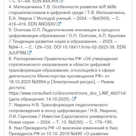
– С. 57–68. EDN AXIOHX
4. Матюшечкина Т.В. Особенности развития soft skills
старшеклассников в цифровой среде / Т.В. Матюшечкина,
Е.А. Уваров // Молодой ученый. – 2024. – №4(503). – С.
416–419. EDN ANOSXV
5. Осипова О.П. Педагогические инновации в процессе
цифровизации образования / О.П. Осипова, А.П. Крылова
// Тенденции развития науки и образования. – 2023. –
№94–1. – С. 129–133. DOI 10.18411/trnio-02-2023-39. EDN
XJUFRM
6. Распоряжение Правительства РФ «Об утверждении
стратегического направления в области цифровой
трансформации образования, относящейся к сфере
деятельности Министерства просвещения РФ» от
18.10.2023 №2894-р [Электронный ресурс]. – Режим
доступа:
https://www.consultant.ru/document/cons_doc_LAW_460714/
(дата обращения: 14.10.2025).
7. Уварина Н.В. Трансформация педагогического
сопровождения в эпоху цифровизации / Н.В. Уварина,
Л.И. Горелова // Известия Саратовского университета.
Новая серия. – 2024. – Т. 13. №2(50). – С. 178–190.
8. Указ Президента РФ «О внесении изменений в Указ
Президента РФ от 10.10. 2019 №490 «О развитии