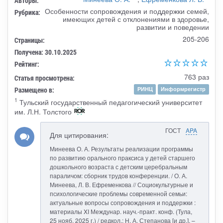
Авторы:
Особенности сопровождения и поддержки семей,
Рубрика:
имеющих детей с отклонениями в здоровье,
развитии и поведении
205-206
Страницы:
Получена: 30.10.2025
Рейтинг:
763 раз
Статья просмотрена:
Размещено в:
РИНЦ
Информрегистр
1
Тульский государственный педагогический университет
им. Л.Н. Толстого
ГОСТ
APA
Для цитирования:
Минеева О. А. Результаты реализации программы
по развитию орального праксиса у детей старшего
дошкольного возраста с детским церебральным
параличом: сборник трудов конференции. / О. А.
Минеева, Л. В. Ефременкова // Социокультурные и
психологические проблемы современной семьи:
актуальные вопросы сопровождения и поддержки :
материалы XI Междунар. науч.-практ. конф. (Тула,
25 нояб. 2025 г.) / редкол.: Н. А. Степанова [и др.]. –