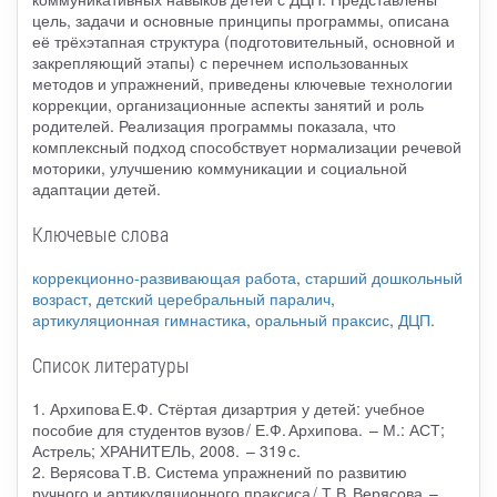
цель, задачи и основные принципы программы, описана
её трёхэтапная структура (подготовительный, основной и
закрепляющий этапы) с перечнем использованных
методов и упражнений, приведены ключевые технологии
коррекции, организационные аспекты занятий и роль
родителей. Реализация программы показала, что
комплексный подход способствует нормализации речевой
моторики, улучшению коммуникации и социальной
адаптации детей.
Ключевые слова
коррекционно-развивающая работа
,
старший дошкольный
возраст
,
детский церебральный паралич
,
артикуляционная гимнастика
,
оральный праксис
,
ДЦП
.
Список литературы
1. Архипова Е.Ф. Стёртая дизартрия у детей: учебное
пособие для студентов вузов / Е.Ф. Архипова. – М.: АСТ;
Астрель; ХРАНИТЕЛЬ, 2008. – 319 с.
2. Верясова Т.В. Система упражнений по развитию
ручного и артикуляционного праксиса / Т.В. Верясова. –