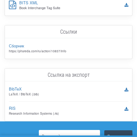
BITS XML
Book Interchange Tag Suite
Ссылки
Сборник
https://phsreda.com/ru/action/10837/info
Ссылка на экспорт
BibTeX
LaTeX / BibTeX (.bib)
RIS
Research Information Systems (.ris)