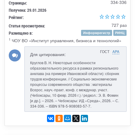
334-336
Страницы:
Получена: 29.01.2026
Рейтинг:
727 раз
Статья просмотрена:
Размещено в:
Информрегистр
РИНЦ
1
ЧОУ ВО «Институт управления, бизнеса и технологий»
ГОСТ
APA
Для цитирования:
Круглов В. Н. Некоторые особенности
образовательного ресурса в рамках регионального
анклава (на примере Ивановской области): сборник
трудов конференции. // Социально-экономические
процессы современного общества : материалы
Всерос. науч.-практ. конф. с междунар. участ.
(Чебоксары, 10 февр. 2026 г.) / редкол.: Э. В. Фомин
[и др.]. – 2026. – Чебоксары: ИД «Среда», 2026. – С.
334-336. – ISBN 978-5-908083-57-7.