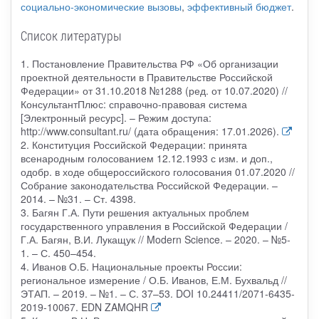
социально-экономические вызовы
,
эффективный бюджет
.
Список литературы
1. Постановление Правительства РФ «Об организации
проектной деятельности в Правительстве Российской
Федерации» от 31.10.2018 №1288 (ред. от 10.07.2020) //
КонсультантПлюс: справочно-правовая система
[Электронный ресурс]. – Режим доступа:
http://www.consultant.ru/ (дата обращения: 17.01.2026).
2. Конституция Российской Федерации: принята
всенародным голосованием 12.12.1993 с изм. и доп.,
одобр. в ходе общероссийского голосования 01.07.2020 //
Собрание законодательства Российской Федерации. –
2014. – №31. – Ст. 4398.
3. Багян Г.А. Пути решения актуальных проблем
государственного управления в Российской Федерации /
Г.А. Багян, В.И. Лукащук // Modern Science. – 2020. – №5-
1. – С. 450–454.
4. Иванов О.Б. Национальные проекты России:
региональное измерение / О.Б. Иванов, Е.М. Бухвальд //
ЭТАП. – 2019. – №1. – С. 37–53. DOI 10.24411/2071-6435-
2019-10067. EDN ZAMQHR