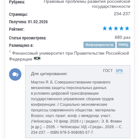
Правовые проблемы развития российской
Рубрика:
государственности
234-237
Страницы:
Получена: 01.02.2026
Рейтинг:
680 раз
Статья просмотрена:
Размещено в:
Информрегистр
РИНЦ
1
Финансовый университет при Правительстве Российской
Федерации
ГОСТ
APA
Для цитирования:
Мартен Я. Б. Совершенствование правового
механизма защиты персональных данных
в условиях цифровой трансформации
государственного управления: сборник трудов
конференции. // Социально-экономические
процессы современного общества : материалы
Всерос. науч.-практ. конф. с междунар. участ.
(Чебоксары, 10 февр. 2026 г.) / редкол.: Э. В. Фомин
[и др.]. – 2026. – Чебоксары: ИД «Среда», 2026. – С.
234-237. – ISBN 978-5-908083-57-7.