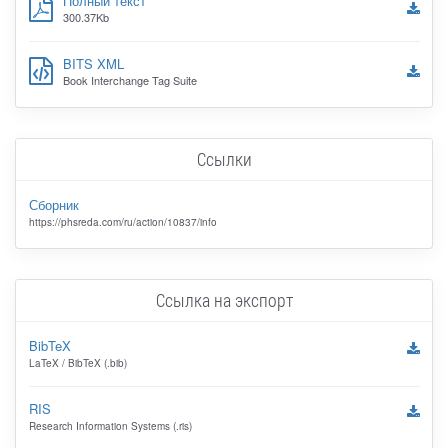
Полный текст
300.37Kb
BITS XML
Book Interchange Tag Suite
Ссылки
Сборник
https://phsreda.com/ru/action/10837/info
Ссылка на экспорт
BibTeX
LaTeX / BibTeX (.bib)
RIS
Research Information Systems (.ris)