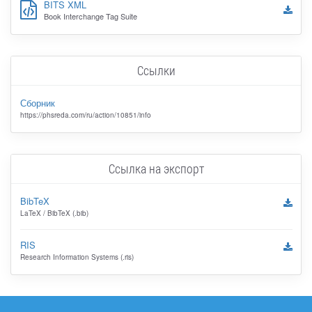
BITS XML
Book Interchange Tag Suite
Ссылки
Сборник
https://phsreda.com/ru/action/10851/info
Ссылка на экспорт
BibTeX
LaTeX / BibTeX (.bib)
RIS
Research Information Systems (.ris)