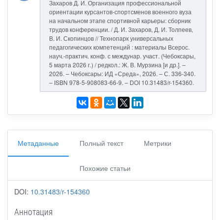
Захаров Д. И. Организация профессиональной
ориентации курсантов-спортсменов военного вуза
на начальном этапе спортивной карьеры: сборник
трудов конференции. / Д. И. Захаров, Д. И. Толпеев,
В. И. Скопинцов // Технопарк универсальных
педагогических компетенций : материалы Всерос.
науч.-практич. конф. с междунар. участ. (Чебоксары,
5 марта 2026 г.) / редкол.: Ж. В. Мурзина [и др.]. –
2026. – Чебоксары: ИД «Среда», 2026. – С. 336-340.
– ISBN 978-5-908083-66-9. – DOI 10.31483/r-154360.
Метаданные
Полный текст
Метрики
Похожие статьи
DOI:
10.31483/r-154360
Аннотация