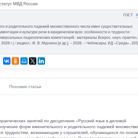
титут МВД России
ГОСТ
ого и родительного падежей множественного числа имен существительных
ументации и культуре речи в юридическом вузе: особенности и трудности:
ниверсальных педагогических компетенций : материалы Всерос. науч.-практич.
2026 г.) / редкол.: Ж. В. Мурзина [и др.]. – 2026. – Чебоксары: ИД «Среда», 202
Похожие статьи
рактических занятий по дисциплине «Русский язык в деловой
 изучение форм именительного и родительного падежей множестве
ся трудностям, возникающим у слушателей, обучающихся по осно
повторении норм формообразования. Выделяются типичные ошибк