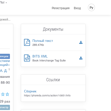
лы
Ру
Регистрация
Вход
ежей...
Документы
Полный текст
289.47Kb
BITS XML
ренции
астием
Book Interchange Tag Suite
енций»
1
А. Д.
ования
Ссылки
88-90
Сборник
https://phsreda.com/ru/action/10851/info
29 раз
гистр