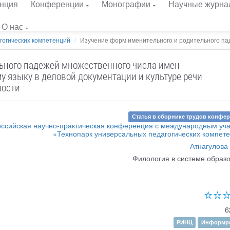
нция
Конференции
Монографии
Научные журна
О нас
гогических компетенций
Изучение форм именительного и родительного пад
ьного падежей множественного числа имен
у языку в деловой документации и культуре речи
ности
Статья в сборнике трудов конфе
ссийская научно-практическая конференция с международным уч
«Технопарк универсальных педагогических компет
Атнагулова 
Филология в системе образ
6
РИНЦ
Информре