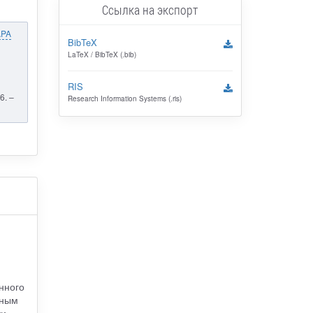
Ссылка на экспорт
APA
BibTeX
LaTeX / BibTeX (.bib)
RIS
6. –
Research Information Systems (.ris)
нного
вным
и,