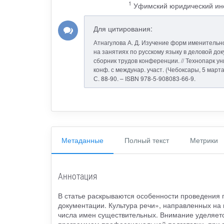
1
Уфимский юридический инс
Для цитирования:
Атнагулова А. Д. Изучение форм именительн
на занятиях по русскому языку в деловой док
сборник трудов конференции. // Технопарк у
конф. с междунар. участ. (Чебоксары, 5 марта 
С. 88-90. – ISBN 978-5-908083-66-9.
Метаданные
Полный текст
Метрики
Аннотация
В статье раскрываются особенности проведения п
документации. Культура речи», направленных на
числа имен существительных. Внимание уделяет
программам профессиональной подготовки, при 