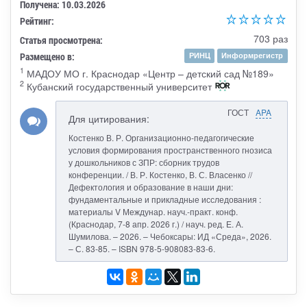
Получена: 10.03.2026
Рейтинг:
703 раз
Статья просмотрена:
Размещено в:
РИНЦ
Информрегистр
1
МАДОУ МО г. Краснодар «Центр – детский сад №189»
2
Кубанский государственный университет
ГОСТ
APA
Для цитирования:
Костенко В. Р. Организационно-педагогические
условия формирования пространственного гнозиса
у дошкольников с ЗПР: сборник трудов
конференции. / В. Р. Костенко, В. С. Власенко //
Дефектология и образование в наши дни:
фундаментальные и прикладные исследования :
материалы V Междунар. науч.-практ. конф.
(Краснодар, 7-8 апр. 2026 г.) / науч. ред. Е. А.
Шумилова. – 2026. – Чебоксары: ИД «Среда», 2026.
– С. 83-85. – ISBN 978-5-908083-83-6.