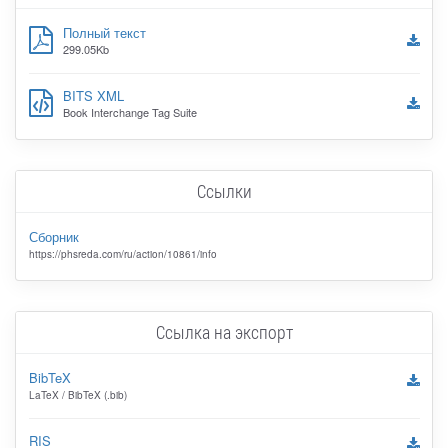
Полный текст
299.05Kb
BITS XML
Book Interchange Tag Suite
Ссылки
Сборник
https://phsreda.com/ru/action/10861/info
Ссылка на экспорт
BibTeX
LaTeX / BibTeX (.bib)
RIS