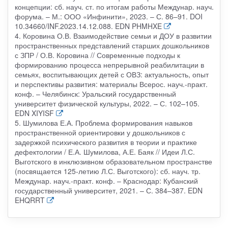
концепции: сб. науч. ст. по итогам работы Междунар. науч.
форума. – М.: ООО «Инфинити», 2023. – С. 86–91. DOI
10.34660/INF.2023.14.12.088. EDN PHMHXE
4. Коровина О.В. Взаимодействие семьи и ДОУ в развитии
пространственных представлений старших дошкольников
с ЗПР / О.В. Коровина // Современные подходы к
формированию процесса непрерывной реабилитации в
семьях, воспитывающих детей с ОВЗ: актуальность, опыт
и перспективы развития: материалы Всерос. науч.-практ.
конф. – Челябинск: Уральский государственный
университет физической культуры, 2022. – С. 102–105.
EDN XIYISF
5. Шумилова Е.А. Проблема формирования навыков
пространственной ориентировки у дошкольников с
задержкой психического развития в теории и практике
дефектологии / Е.А. Шумилова, А.Е. Баяк // Идеи Л.С.
Выготского в инклюзивном образовательном пространстве
(посвящается 125-летию Л.С. Выготского): сб. науч. тр.
Междунар. науч.-практ. конф. – Краснодар: Кубанский
государственный университет, 2021. – С. 384–387. EDN
EHQRRT