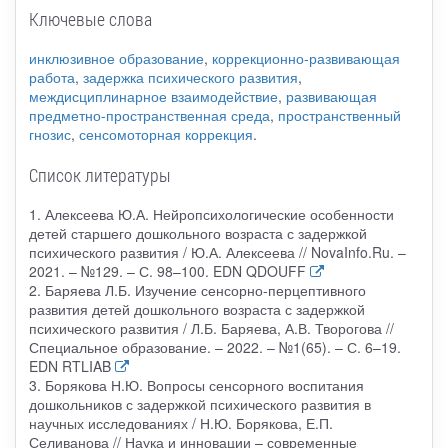
Ключевые слова
инклюзивное образование
,
коррекционно-развивающая
работа
,
задержка психического развития
,
междисциплинарное взаимодействие
,
развивающая
предметно-пространственная среда
,
пространственный
гнозис
,
сенсомоторная коррекция
.
Список литературы
1. Алексеева Ю.А. Нейропсихологические особенности
детей старшего дошкольного возраста с задержкой
психического развития / Ю.А. Алексеева // NovaInfo.Ru. –
2021. – №129. – С. 98–100. EDN QDOUFF
2. Баряева Л.Б. Изучение сенсорно-перцептивного
развития детей дошкольного возраста с задержкой
психического развития / Л.Б. Баряева, А.В. Творогова //
Специальное образование. – 2022. – №1(65). – С. 6–19.
EDN RTLIAB
3. Борякова Н.Ю. Вопросы сенсорного воспитания
дошкольников с задержкой психического развития в
научных исследованиях / Н.Ю. Борякова, Е.П.
Селиванова // Наука и инновации – современные