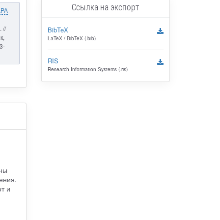
Ссылка на экспорт
APA
//
BibTeX
к,
LaTeX / BibTeX (.bib)
3-
RIS
Research Information Systems (.ris)
ны
ения.
т и