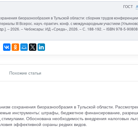
ГОСТ
хранения биоразнообразия в Тульской области: сборник трудов конференции. 
риалы III Всерос. науч.-практич. конф. с международным участием (Ульяновс
и др.]. – 2026. – Чебоксары: ИД «Среда», 2026. – С. 188-192. – ISBN 978-5-90808
Похожие статьи
анизм сохранения биоразнообразия в Тульской области. Рассмотре
няемые инструменты: штрафы, бюджетное финансирование, разреш
 стимулами. Обоснована необходимость внедрения налоговых льго
словия эффективной охраны редких видов.