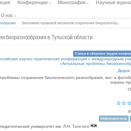
нция
Конференции
Монографии
Научные журна
О нас
нообразия
Экономико-правовой механизм сохранения биоразнообр...
я биоразнообразия в Тульской области
Статья в сборнике трудов конфе
российская научно-практическая конференция с международным уч
«Актуальные проблемы биоразнооб
Дедов 
роблемы сохранения биологического разнообразия, зоо- и фитоб
охраны п
1
4
Информрегистр
едагогический университет им. Л.Н. Толстого