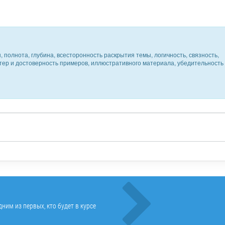
 полнота, глубина, всесторонность раскрытия темы, логичность, связность,
ктер и достоверность примеров, иллюстративного материала, убедительность
ним из первых, кто будет в курсе