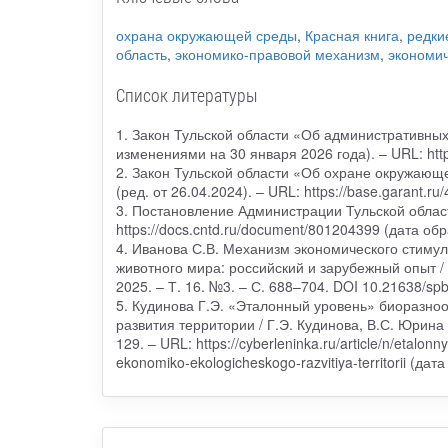
охрана окружающей среды
,
Красная книга
,
редки
область
,
экономико-правовой механизм
,
экономи
Список литературы
1. Закон Тульской области «Об административных
изменениями на 30 января 2026 года). – URL: htt
2. Закон Тульской области «Об охране окружающ
(ред. от 26.04.2024). – URL: https://base.garant.
3. Постановление Администрации Тульской област
https://docs.cntd.ru/document/801204399 (дата об
4. Иванова С.В. Механизм экономического стиму
животного мира: российский и зарубежный опыт / 
2025. – Т. 16. №3. – С. 688–704. DOI 10.21638/
5. Кудинова Г.Э. «Эталонный уровень» биоразноо
развития территории / Г.Э. Кудинова, В.С. Юрина /
129. – URL: https://cyberleninka.ru/article/n/etalo
ekonomiko-ekologicheskogo-razvitiya-territorii (да