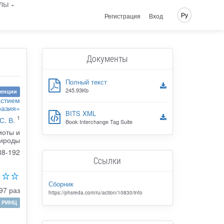
лы
Ру
Регистрация
Вход
Документы
Полный текст
245.93Kb
ренции
астием
разия»
BITS XML
1
С. В.
Book Interchange Tag Suite
иоты и
рироды
88-192
Ссылки
Сборник
97 раз
https://phsreda.com/ru/action/10830/info
РИНЦ