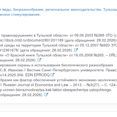
е виды
,
биоразнообразие
,
региональное законодательство
,
Тульска
ческое стимулирование
.
 правонарушениях в Тульской области» от 09.06.2003 №388-ЗТО (с
ps://docs.cntd.ru/document/801201189 (дата обращения: 28.02.2026)
ей среды на территории Тульской области» от 05.12.2007 №920-ЗТ
ru/412361678/ (дата обращения: 28.02.2026).
и «О Красной книге Тульской области» от 16.05.2008 №265. – URL
ращения: 28.02.2026).
лирования охраны и использования биологического разнообразия
С.В. Иванова // Вестник Санкт-Петербургского университета. Право.
spbu14.2025.306. EDN EPRODQ
бразия как фактор обеспечения устойчивого экономико-экологичес
/ Russian Journal of Economics and Law. – 2013. – №3(27). – С. 124
nnyy-uroven-bioraznoobraziya-kak-faktor-obespecheniya-ustoychivogo-
та обращения: 28.02.2026).