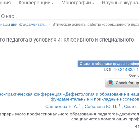
нция
Конференции
Монографии
Научные журна
О нас
 наши дни: фундаментал...
Этические аспекты работы коррекционного педаго
го педагога в условиях инклюзивного и специального
Статья в сборнике трудов конфе
DOI:
10.31483/r-
Open 
о-практическая конференция «Дефектология и образование в наш
фундаментальные и прикладные исследо
1
1
Санникова Е. А.
,
Соболева Ю. П.
,
Смаль 
епрерывного профессионального образования педагогов-дефектол
специалистов помогающих про
4