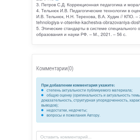
3. Петров С.Д. Коррекционная педагогика и мораль
4. Тельнюк И.В. Педагогические технологии в оц
И.В. Тельнюк, Н.Н. Терехова, В.А. Худик // КПО. – 2
tehnologiya-v-otsenke-kachestva-obrazovaniya-dosh
5. Этические стандарты в системе специального 
образования и науки РФ. – М., 2021. – 56 с.
Комментарии(0)
При добавлении комментария укажите:
степень актуальности публикуемого материала;
общую оценку (оригинальность и актуальность темы,
доказательность, структурная упорядоченность, хара
выводов);
недостатки, недочеты;
вопросы и пожелания Автору.