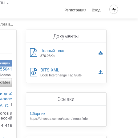
лы
Ру
Регистрация
Вход
га в...
Документы
Полный текст
376.26Kb
ренции
155041
BITS XML
Access
Book Interchange Tag Suite
и дни:
вания»
Ссылки
1
А. С.
огов и
Сборник
фессий
https://phsreda.com/ru/action/10861/info
14-416