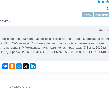
5
РИНЦ
Информре
вочка»
ГОСТ
оррекционного педагога в условиях инклюзивного и специального образования
ва, Ю. П. Соболева, А. С. Смаль // Дефектология и образование в наши дни:
 материалы V Междунар. науч.-практ. конф. (Краснодар, 7-8 апр. 2026 г.) /
ы: ИД «Среда», 2026. – С. 414-416. – ISBN 978-5-908083-83-6. – DOI 10.31483/r
Похожие статьи