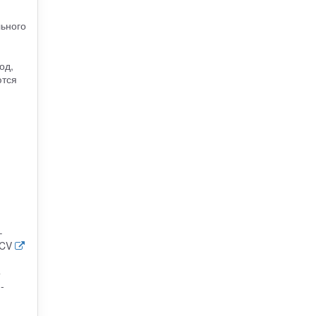
льного
од,
ются
–
XCV
о
-