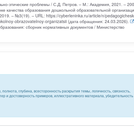
но-этические проблемы / С.Д. Петров. – М.: Академия, 2021. – 200
енке качества образования дошкольной образовательной организаци
019. – №3(19). – URL: https://cyberleninka.ru/article/n/pedagogichesk
kolnoy-obrazovatelnoy-organizatsii (дата обращения: 24.03.2026).
образования: сборник нормативных документов / Министерство
 полнота, глубина, всесторонность раскрытия темы, логичность, связность,
ктер и достоверность примеров, иллюстративного материала, убедительность