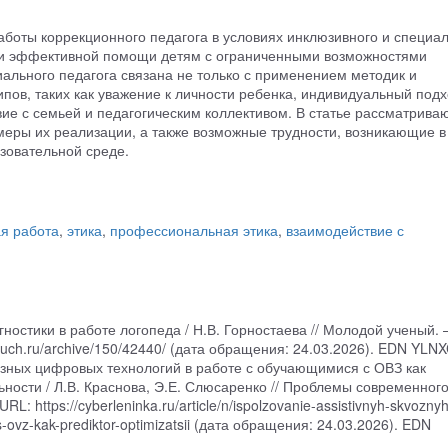
работы коррекционного педагога в условиях инклюзивного и специа
ии эффективной помощи детям с ограниченными возможностями
ального педагога связана не только с применением методик и
пов, таких как уважение к личности ребенка, индивидуальный подх
е с семьей и педагогическим коллективом. В статье рассматрива
меры их реализации, а также возможные трудности, возникающие в
зовательной среде.
я работа
,
этика
,
профессиональная этика
,
взаимодействие с
гностики в работе логопеда / Н.В. Горностаева // Молодой ученый. 
oluch.ru/archive/150/42440/ (дата обращения: 24.03.2026). EDN YLN
озных цифровых технологий в работе с обучающимися с ОВЗ как
ости / Л.В. Краснова, Э.Е. Слюсаренко // Проблемы современног
: https://cyberleninka.ru/article/n/ispolzovanie-assistivnyh-skvoznyh
s-ovz-kak-prediktor-optimizatsii (дата обращения: 24.03.2026). EDN