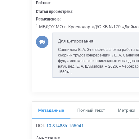
Рейтинг:
Статья просмотрена:
Размещено в:
1
МБДОУ МО г. Краснодар «Д/С КВ №179 «Дюймо
Для цитирования:
Санникова Е. А. Этические аспекты работы к
сборник трудов конференции. / Е. А. Саннико
фундаментальные и прикладные исследования :
науч. ред. Е. А. Шумилова. – 2026. – Чебоксар
155041.
Метаданные
Полный текст
Метрики
DOI:
10.31483/r-155041
Аннотация