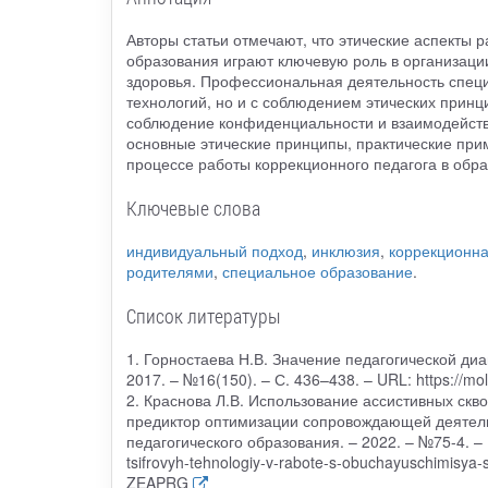
Авторы статьи отмечают, что этические аспекты 
образования играют ключевую роль в организац
здоровья. Профессиональная деятельность специ
технологий, но и с соблюдением этических принци
соблюдение конфиденциальности и взаимодействи
основные этические принципы, практические при
процессе работы коррекционного педагога в обра
Ключевые слова
индивидуальный подход
,
инклюзия
,
коррекционна
родителями
,
специальное образование
.
Список литературы
1. Горностаева Н.В. Значение педагогической диа
2017. – №16(150). – С. 436–438. – URL: https://m
2. Краснова Л.В. Использование ассистивных скв
предиктор оптимизации сопровождающей деятельн
педагогического образования. – 2022. – №75-4. – URL
tsifrovyh-tehnologiy-v-rabote-s-obuchayuschimisya-
ZEAPRG