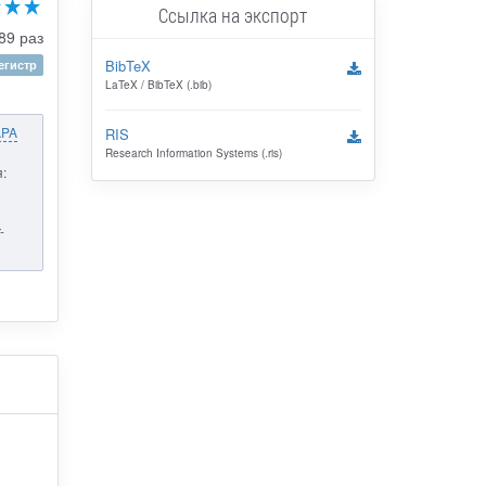
Ссылка на экспорт
89 раз
BibTeX
гистр
LaTeX / BibTeX (.bib)
APA
RIS
Research Information Systems (.ris)
:
-