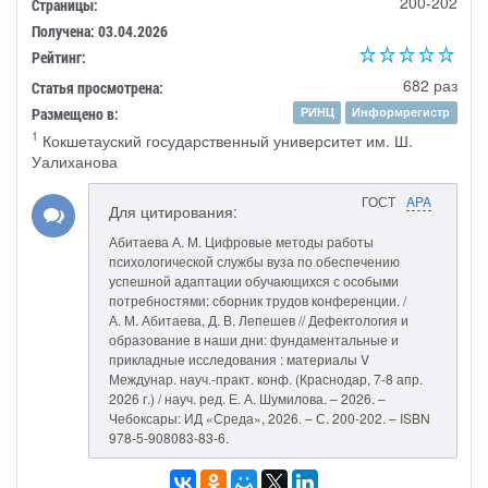
200-202
Страницы:
Получена: 03.04.2026
Рейтинг:
682 раз
Статья просмотрена:
Размещено в:
РИНЦ
Информрегистр
1
Кокшетауский государственный университет им. Ш.
Уалиханова
ГОСТ
APA
Для цитирования:
Абитаева А. М. Цифровые методы работы
психологической службы вуза по обеспечению
успешной адаптации обучающихся с особыми
потребностями: сборник трудов конференции. /
А. М. Абитаева, Д. В. Лепешев // Дефектология и
образование в наши дни: фундаментальные и
прикладные исследования : материалы V
Междунар. науч.-практ. конф. (Краснодар, 7-8 апр.
2026 г.) / науч. ред. Е. А. Шумилова. – 2026. –
Чебоксары: ИД «Среда», 2026. – С. 200-202. – ISBN
978-5-908083-83-6.