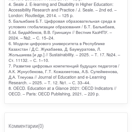
4. Seale J. E-learning and Disability in Higher Education:
Accessibility Research and Practice / J. Seale. – 2nd ed. –
London: Routledge, 2014. – 125 p.
5. Балыкбаев Б.Т. Цифровая образовательная среда в
условиях глобализации образования / Б.Т. Балыкбаев,
Е.Ы. Бидайбеков, В.В. Гриншкун // Вестник КазНПУ. –
2024. – №2. – С. 15–24.
6. Модели цифрового университета в Республике
Казахстан / Д.С. Жукабаева, Д. Баумуратова, Л.
Жольшиева [и др.] // Sustainability. – 2025. – Т. 17. №24. –
Ст. 11132. – С. 1–10.
7. Развитие цифровых компетенций будущих педагогов /
А.К. Жунусбекова, Г.Т. Кожахметова, А.Б. Сулейменова,
Д.А. Тлеуова // Journal of Education and e-Learning
Research. – 2025. – Т. 12. №1. – С. 33–44.
8. OECD. Education at a Glance 2021: OECD Indicators //
OECD. – Paris: OECD Publishing, 2021. – 220 p.
Комментарии(0)