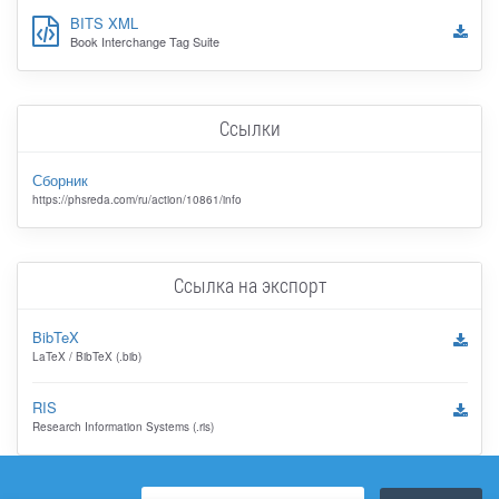
BITS XML
Book Interchange Tag Suite
Ссылки
Сборник
https://phsreda.com/ru/action/10861/info
Ссылка на экспорт
BibTeX
LaTeX / BibTeX (.bib)
RIS
Research Information Systems (.ris)