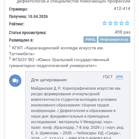
дефектологов и специалистов помогающих профессий
412-414
Страницы:
Получена: 10.04.2026
Рейтинг:
459 раз
Статья просмотрена:
Размещено в:
РИНЦ
Информрегистр
1
КГКП «Карагандинский колледж искусств им.
Таттимбета»
2
ФГБОУ ВО «Южно-Уральский государственный
гуманитарно-педагогический университет»
ГОСТ
APA
Для цитирования:
Майданская Д. Р. Хореографическое искусство как
ресурс формирования этнокультурной
компетентности студентов колледжа в условиях
инклюзивного образования: сборник трудов
конференции. // Дефектология и образование в
наши дни: фундаментальные и прикладные
исследования : материалы V Междунар. науч.-
практ. конф. (Краснодар, 7-8 апр. 2026 г.) / науч. ред.
Е. А. Шумилова. – 2026. – Чебоксары: ИД «Среда»,
2026. – С. 412-414. – ISBN 978-5-908083-83-6.