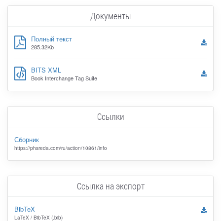
Документы
Полный текст
285.32Kb
BITS XML
Book Interchange Tag Suite
Ссылки
Сборник
https://phsreda.com/ru/action/10861/info
Ссылка на экспорт
BibTeX
LaTeX / BibTeX (.bib)