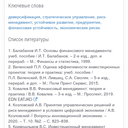
Ключевые слова
диверсификация
,
стратегическое управление
,
риск-
менеджмент
,
устойчивое развитие
,
предприятие
,
финансовая устойчивость
,
экономические риски
.
Список литературы
1. Балабанов И.Т. Основы финансового менеджмента:
учеб. пособие / И.Т. Балабанов. – 2-е изд., доп. и
перераб. – М.: Финансы и статистика, 1999.
2. Виленский П.Л. Оценка эффективности инвестиционных
проектов: теория и практика: учеб. пособие /
П.Л. Виленский, В.Н. Лившиц, С.А. Смоляк. – 5-е изд.,
перераб. и доп. – М.: Поли Принт Сервис, 2015.
3. Ковалев В.В. Финансовый менеджмент: теория и
практика / В.В. Ковалев. – 3-е изд. – М.: Проспект, 2019.
EDN EATJKO
4. Козловский А.В. Принятие управленческих решений и
риск-менеджмент в условиях цифровой экономики / А.В.
Козловский // Вопросы инновационной экономики. –
2020. – Т. 10. №2. – С. 823–838.
5. Кривошлыков В.С. Инвестиционный менеджмент