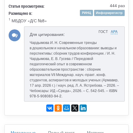
444 раз
Статья просмотрена:
Размещено в:
РИНЦ
Информрегистр
1
МБДОУ «Д/С №8»
ГОСТ
APA
Для цитирования:
Чардымова И. Н. Современные тренды
в дошкольном и начальном образовании: выводы и
перспективы: сборник трудов конференции. / И. Н.
Чардымова, Е. В. Гусева // Передовой
педагогический опыт в современном
образовательном пространстве : сборник
материалов VII Междунар. науч.-практ. конф.
студентов, аспирантов и молодых ученых (Армавир,
17 апр. 2026 г.) / науч. ред. Л. А. Ястребова. – 2026. –
Чебоксары: ИД «Среда», 2026. – С. 542-545. – ISBN
978-5-908083-94-2.
Метаданные
Полный текст
Метрики