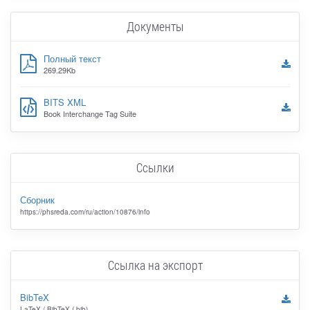
Документы
Полный текст
269.29Kb
BITS XML
Book Interchange Tag Suite
Ссылки
Сборник
https://phsreda.com/ru/action/10876/info
Ссылка на экспорт
BibTeX
LaTeX / BibTeX (.bib)