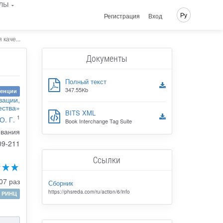
лы
Ру
Регистрация
Вход
каче...
Документы
Полный текст
347.55Kb
ренции
вации,
ества»
BITS XML
1
О. Г.
Book Interchange Tag Suite
ования
09-211
Ссылки
07 раз
Сборник
https://phsreda.com/ru/action/6/info
РИНЦ