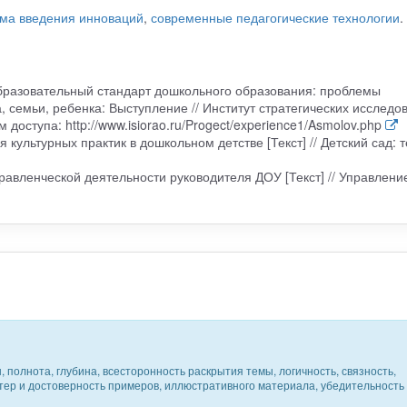
ма введения инноваций
,
современные педагогические технологии
.
бразовательный стандарт дошкольного образования: проблемы
, семьи, ребенка: Выступление // Институт стратегических исследо
доступа: http://www.isiorao.ru/Progect/experience1/Asmolov.php
 культурных практик в дошкольном детстве [Текст] // Детский сад: 
равленческой деятельности руководителя ДОУ [Текст] // Управлени
 полнота, глубина, всесторонность раскрытия темы, логичность, связность,
ктер и достоверность примеров, иллюстративного материала, убедительность