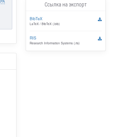
APA
Ссылка на экспорт
BibTeX
LaTeX / BibTeX (.bib)
RIS
Research Information Systems (.ris)