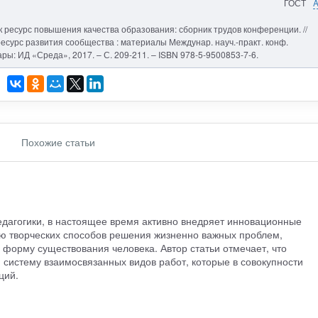
ГОСТ
к ресурс повышения качества образования: сборник трудов конференции. //
есурс развития сообщества : материалы Междунар. науч.-практ. конф.
сары: ИД «Среда», 2017. – С. 209-211. – ISBN 978-5-9500853-7-6.
Похожие статьи
едагогики, в настоящее время активно внедряет инновационные
ю творческих способов решения жизненно важных проблем,
форму существования человека. Автор статьи отмечает, что
 систему взаимосвязанных видов работ, которые в совокупности
ций.