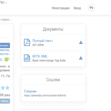
лы
Ру
Регистрация
Вход
туриз...
Документы
Полный текст
201.42Kb
ренции
мента,
ности»
BITS XML
1
 С.
Book Interchange Tag Suite
езо- и
уровне
71-74
Ссылки
Сборник
69 раз
https://phsreda.com/ru/action/68/info
РИНЦ