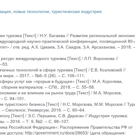
зация
,
новые технологии
,
туристическая индустрия
.
и туризма [Текст] / Н.У. Багаева // Развитие региональной экономи
ждународной научно-практической конференции, посвященной 80-
 / отв. ред. А.Х. Цакаев, З.А. Саидов, З.А. Арсаханова. – 2018. –
есурс международного туризма [Текст] / Л.П. Воронкова //
–53.
ачных технологий в сфере туризма [Текст] / Е.В. Козловский //
мире. – 2017. – №6–5 (26). – С. 106–111.
феры услуг как «прорыв в будущее» [Текст] / М.А. Королева,
 сборник материалов. – СПб., 2018. – С. 55–58.
номики и ее влияние на рынок труда [Текст] / М.А. Морозов,
 – С. 94–101.
уристского бизнеса [Текст] / Н.С. Морозова, М.М. Морозов // Тур
. – Смоленск: Универсум, 2016. – С. 60–64.
оху [Текст] / Э.С. Першина, С.В. Дараган // Индустрия туризма:
. – 2016. – Т. 9, №2. – С. 98–107.
ика Российской Федерации»: Распоряжение Правительства РФ от
им доступа: http://government.ru/docs/28653/ (дата обращения: