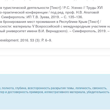
 туристической деятельности [Текст] / Р.С. Усенко // Труды XVI
-практической конференции / под ред. проф. Н.В. Апатовой
 Симферополь: ИП Т.В. Зуева, 2019. – С. 135–136.
в бронирования мест проживания в Республике Крым [Текст] /
сности: материалы V Всероссийской с международным участием н
й университет имени В.И. Вернадского). – Симферополь, 2019. –
Development. 2016. 53 (3): P. 6–9.
 полнота, глубина, всесторонность раскрытия темы, логичность, связность,
ктер и достоверность примеров, иллюстративного материала, убедительность