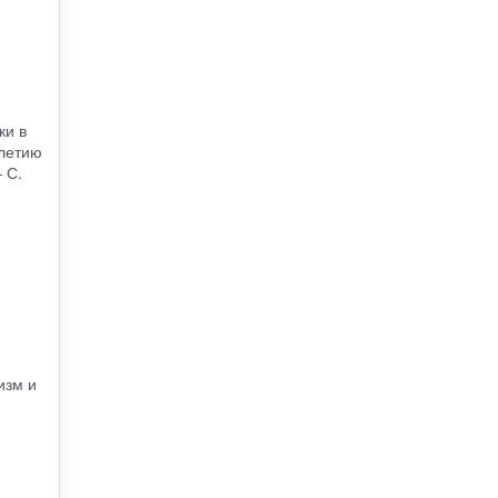
ки в
летию
 С.
изм и