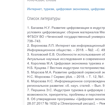
Интернет
,
туризм
,
цифровая экономика
,
цифрови
Список литературы
1. Багаева Н.У. Развитие цифровизации в индустри
условиях цифровизации: сборник материалов Ме
ФГБОУ ВО «Чеченский государственный университет»
738–743.
2. Воронкова Л.П. Интернет как информационный р
Информационное общество. – 2018. – №2. –С. 49
3. Козловский Е.В. Особенности использования обл
Актуальные научные исследования в современном 
4. Королева М.А. Цифровая экономика туризма и с
Н.Б. Кущева // Вестник индустрии гостеприимства:
5. Морозов М.А. Развитие цифровой сервисной эко
Н.С. Морозова // Сервис plus. – 2018. – Т. 12, №1.
6. Морозова Н.С. Информационное сопровождение т
региональное развитие: сб. науч. статей. – Вып. 9
7. Першина Э.С. Индустрия туризма в цифровую эп
возможности, приоритеты, проблемы и перспективы
8. Об утверждении программы «Цифровая эконом
28.07.2017 № 1632-р [Электронный ресурс]. – Реж