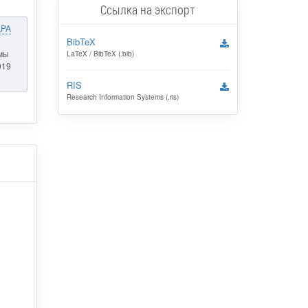
Ссылка на экспорт
APA
BibTeX
емы
LaTeX / BibTeX (.bib)
019
RIS
Research Information Systems (.ris)