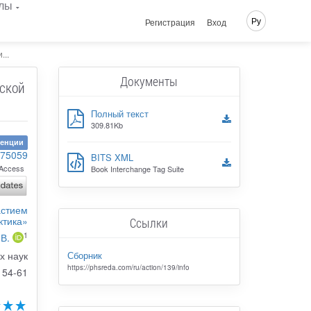
лы
Ру
Регистрация
Вход
...
Документы
ской
Полный текст
309.81Kb
ренции
-75059
BITS XML
Access
Book Interchange Tag Suite
астием
ктика»
Ссылки
1
В.
Сборник
х наук
https://phsreda.com/ru/action/139/info
54-61