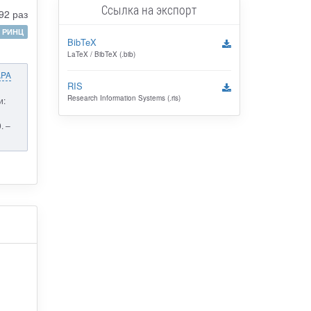
Ссылка на экспорт
92 раз
РИНЦ
BibTeX
LaTeX / BibTeX (.bib)
APA
RIS
Research Information Systems (.ris)
и:
. –