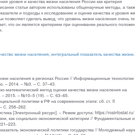
ия уровня и качества жизни населения России как критерия
исании статьи автором использованы общенаучные методы, а так
казатели и подходы к исследованию и оценке качества и уровня ж
ьи позволяет сделать вывод, что уровень жизни населения очень т
вает, что он является критерием при оценивании реального положе
я.
ачество жизни населения
,
интегральный показатель качества жизни
.
жизни населения в регионах России // Информационные технологии
. – 2014. – №3. – С. 37–43.
ико-математический метод оценки качества жизни населения на
– 2015. – №10–5 (19). – С. 63–65.
циальной политики в РФ на современном этапе: сб. ст. II
 – С. 258–262.
ика [Электронный ресурс]. – Режим доступа: https://rosinfostat.ru/
зни, как социально-экономической категории // Фундаментальные и
221–223.
показатель экономической политики государства // Молодежный нау