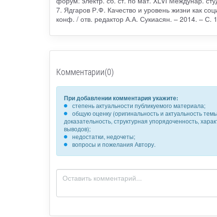
форум: электр. сб. ст. по мат. XLVI Междунар. сту
7. Ядгаров Р.Ф. Качество и уровень жизни как со
конф. / отв. редактор А.А. Сукиасян. – 2014. – С. 
Комментарии(0)
При добавлении комментария укажите:
степень актуальности публикуемого материала;
общую оценку (оригинальность и актуальность темы,
доказательность, структурная упорядоченность, хара
выводов);
недостатки, недочеты;
вопросы и пожелания Автору.