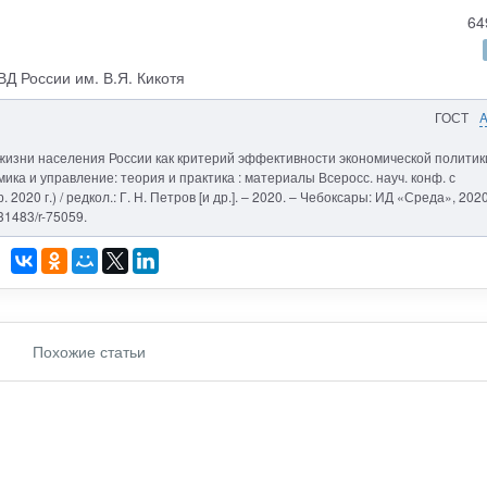
64
Д России им. В.Я. Кикотя
ГОСТ
 жизни населения России как критерий эффективности экономической политик
мика и управление: теория и практика : материалы Всеросс. науч. конф. с
20 г.) / редкол.: Г. Н. Петров [и др.]. – 2020. – Чебоксары: ИД «Среда», 2020
31483/r-75059.
Похожие статьи