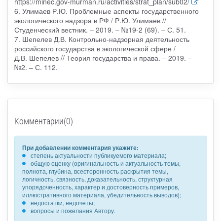
https://minec.gov-murman.ru/activities/strat_plan/sub02/
6. Улимаев Р.Ю. Проблемные аспекты государственного
экологического надзора в РФ / Р.Ю. Улимаев //
Студенческий вестник. – 2019. – №19-2 (69). – С. 51.
7. Шепелев Д.В. Контрольно-надзорная деятельность
российского государства в экологической сфере /
Д.В. Шепелев // Теория государства и права. – 2019. –
№2. – С. 112.
Комментарии(0)
При добавлении комментария укажите:
степень актуальности публикуемого материала;
общую оценку (оригинальность и актуальность темы,
полнота, глубина, всесторонность раскрытия темы,
логичность, связность, доказательность, структурная
упорядоченность, характер и достоверность примеров,
иллюстративного материала, убедительность выводов);
недостатки, недочеты;
вопросы и пожелания Автору.