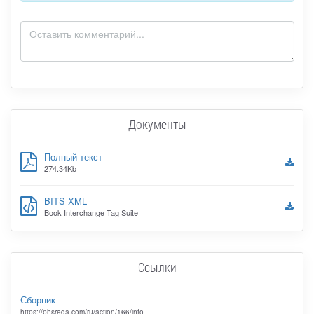
Документы
Полный текст
274.34Kb
BITS XML
Book Interchange Tag Suite
Ссылки
Сборник
https://phsreda.com/ru/action/166/info