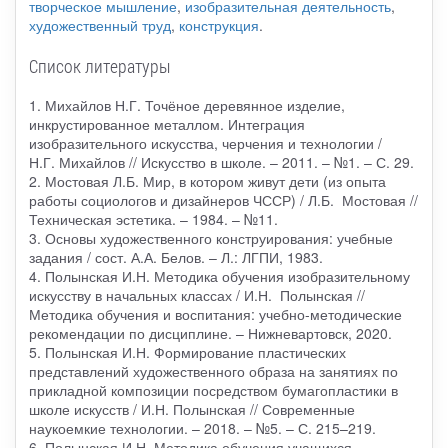
творческое мышление
,
изобразительная деятельность
,
художественный труд
,
конструкция
.
Список литературы
1. Михайлов Н.Г. Точёное деревянное изделие,
инкрустированное металлом. Интеграция
изобразительного искусства, черчения и технологии /
Н.Г. Михайлов // Искусство в школе. – 2011. – №1. – С. 29.
2. Мостовая Л.Б. Мир, в котором живут дети (из опыта
работы социологов и дизайнеров ЧССР) / Л.Б. Мостовая //
Техническая эстетика. – 1984. – №11.
3. Основы художественного конструирования: учебные
задания / сост. А.А. Белов. – Л.: ЛГПИ, 1983.
4. Полынская И.Н. Методика обучения изобразительному
искусству в начальных классах / И.Н. Полынская //
Методика обучения и воспитания: учебно-методические
рекомендации по дисциплине. – Нижневартовск, 2020.
5. Полынская И.Н. Формирование пластических
представлений художественного образа на занятиях по
прикладной композиции посредством бумагопластики в
школе искусств / И.Н. Полынская // Современные
наукоемкие технологии. – 2018. – №5. – С. 215–219.
6. Полынская И.Н. Методика обучения учащихся