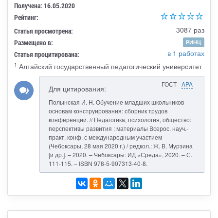
Получена: 16.05.2020
Рейтинг:
3087 раз
Статья просмотрена:
Размещено в:
РИНЦ
в 1 работах
Статья процитирована:
1
Алтайский государственный педагогический университет
ГОСТ
APA
Для цитирования:
Полынская И. Н. Обучение младших школьников
основам конструирования: сборник трудов
конференции. // Педагогика, психология, общество:
перспективы развития : материалы Всерос. науч.-
практ. конф. с международным участием
(Чебоксары, 28 мая 2020 г.) / редкол.: Ж. В. Мурзина
[и др.]. – 2020. – Чебоксары: ИД «Среда», 2020. – С.
111-115. – ISBN 978-5-907313-40-8.