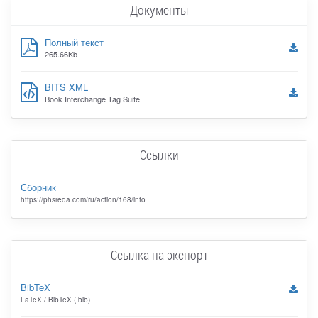
Документы
Полный текст
265.66Kb
BITS XML
Book Interchange Tag Suite
Ссылки
Сборник
https://phsreda.com/ru/action/168/info
Ссылка на экспорт
BibTeX
LaTeX / BibTeX (.bib)