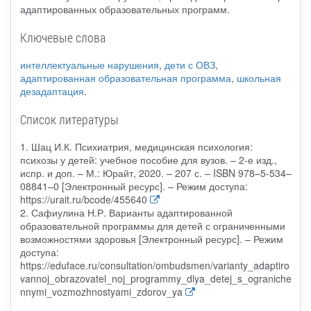
адаптированных образовательных программ.
Ключевые слова
интеллектуальные нарушения
,
дети с ОВЗ
,
адаптированная образовательная программа
,
школьная
дезадаптация
.
Список литературы
1. Шац И.К. Психиатрия, медицинская психология:
психозы у детей: учебное пособие для вузов. – 2-е изд.,
испр. и доп. – М.: Юрайт, 2020. – 207 с. – ISBN 978–5-534–
08841–0 [Электронный ресурс]. – Режим доступа:
https://urait.ru/bcode/455640
2. Сафиулина Н.Р. Варианты адаптированной
образовательной программы для детей с ограниченными
возможностями здоровья [Электронный ресурс]. – Режим
доступа:
https://eduface.ru/consultation/ombudsmen/varianty_adaptiro
vannoj_obrazovatel_noj_programmy_dlya_detej_s_ograniche
nnymi_vozmozhnostyami_zdorov_ya