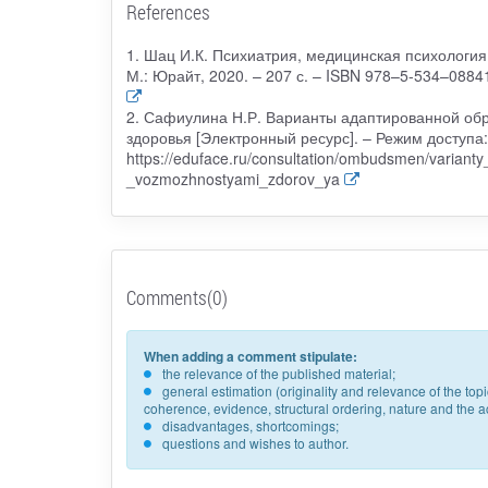
References
1. Шац И.К. Психиатрия, медицинская психология: 
М.: Юрайт, 2020. – 207 с. – ISBN 978–5-534–08841
2. Сафиулина Н.Р. Варианты адаптированной об
здоровья [Электронный ресурс]. – Режим доступа:
https://eduface.ru/consultation/ombudsmen/varian
_vozmozhnostyami_zdorov_ya
Comments(0)
When adding a comment stipulate:
the relevance of the published material;
general estimation (originality and relevance of the to
coherence, evidence, structural ordering, nature and the acc
disadvantages, shortcomings;
questions and wishes to author.