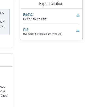
Export citation
APA
BibTeX
LaTeX / BibTeX (.bib)
OVZ
ары:
RIS
Research Information Systems (.ris)
ол,
осы
обзор