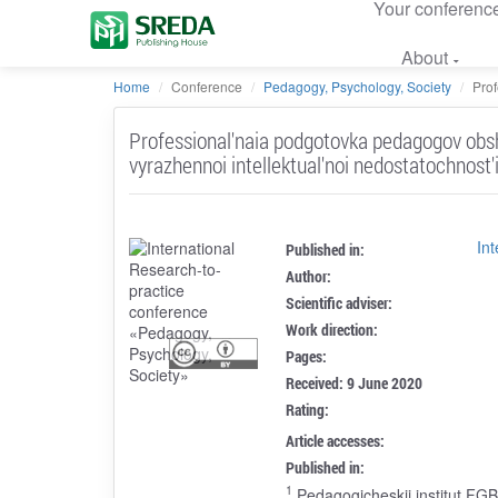
Your conferenc
About
Home
Conference
Pedagogy, Psychology, Society
Pro
Professional'naia podgotovka pedagogov obsh
vyrazhennoi intellektual'noi nedostatochnost'i
In
Published in:
Author:
Scientific adviser:
Work direction:
Pages:
Received: 9 June 2020
Rating:
Article accesses:
Published in:
1
Pedagogicheskii institut FGB