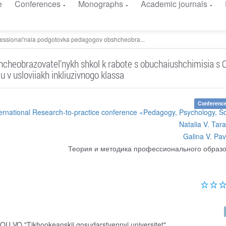
e
Conferences
Monographs
Academic journals
fessional'naia podgotovka pedagogov obshcheobra...
cheobrazovatel'nykh shkol k rabote s obuchaiushchimisia s 
u v usloviiakh inkliuzivnogo klassa
Conference
ternational Research-to-practice conference «Pedagogy, Psychology, S
Natalia V. Tar
Galina V. Pa
Теория и методика профессионального образ
OU VO "Tikhookeanskii gosudarstvennyi universitet"