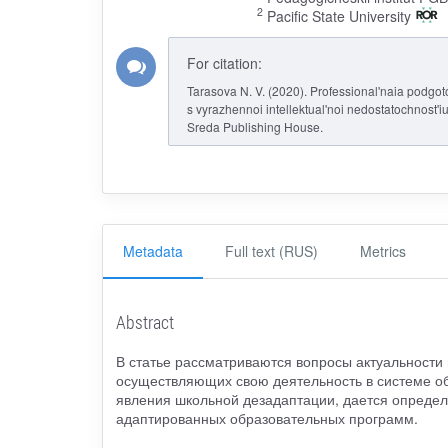
2
Pacific State University
For citation:
Tarasova N. V. (2020). Professional'naia podg
s vyrazhennoi intellektual'noi nedostatochnost'iu
Sreda Publishing House.
Metadata
Full text (RUS)
Metrics
Abstract
В статье рассматриваются вопросы актуальности
осуществляющих свою деятельность в системе о
явления школьной дезадаптации, дается определ
адаптированных образовательных программ.