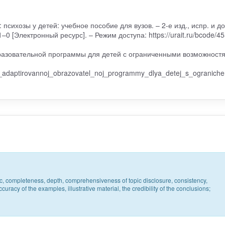
психозы у детей: учебное пособие для вузов. – 2-е изд., испр. и до
–0 [Электронный ресурс]. – Режим доступа: https://urait.ru/bcode/4
разовательной программы для детей с ограниченными возможност
ty_adaptirovannoj_obrazovatel_noj_programmy_dlya_detej_s_ogranich
pic, completeness, depth, comprehensiveness of topic disclosure, consistency,
uracy of the examples, illustrative material, the credibility of the conclusions;