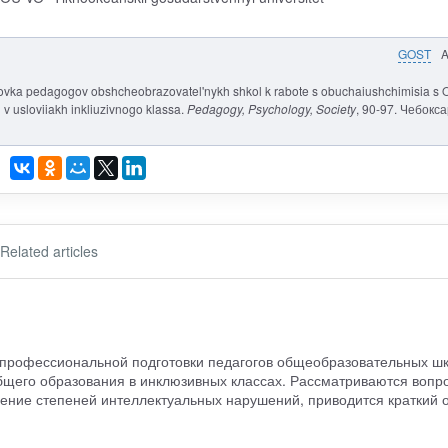
GOST
otovka pedagogov obshcheobrazovatel'nykh shkol k rabote s obuchaiushchimisia s 
 v usloviiakh inkliuzivnogo klassa.
Pedagogy, Psychology, Society
, 90-97. Чебокс
Related articles
 профессиональной подготовки педагогов общеобразовательных шк
бщего образования в инклюзивных классах. Рассматриваются вопр
ение степеней интеллектуальных нарушений, приводится краткий 