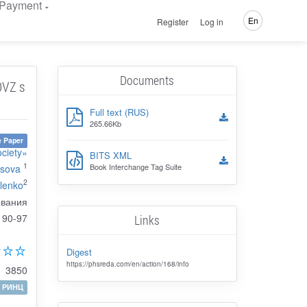
Payment
En
Register
Log in
Documents
OVZ s
Full text (RUS)
265.66Kb
 Paper
ociety»
BITS XML
1
Book Interchange Tag Suite
asova
2
vlenko
ования
90-97
Links
Digest
https://phsreda.com/en/action/168/info
3850
РИНЦ