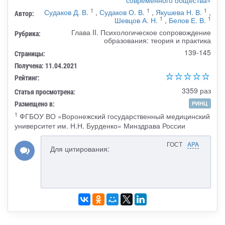
1
1
1
Судаков Д. В.
,
Судаков О. В.
,
Якушева Н. В.
,
Автор:
1
1
Шевцов А. Н.
,
Белов Е. В.
Глава II. Психологическое сопровождение
Рубрика:
образования: теория и практика
139-145
Страницы:
Получена: 11.04.2021
Рейтинг:
3359 раз
Статья просмотрена:
Размещено в:
РИНЦ
1
ФГБОУ ВО «Воронежский государственный медицинский
университет им. Н.Н. Бурденко» Минздрава России
ГОСТ
APA
Для цитирования: