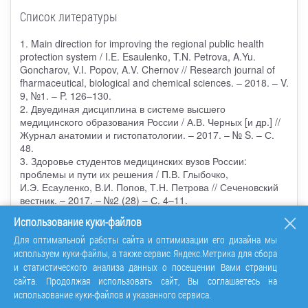
Список литературы
1. Main direction for improving the regional public health
protection system / I.E. Esaulenko, T.N. Petrova, A.Yu.
Goncharov, V.I. Popov, A.V. Chernov // Research journal of
fharmaceutical, biological and chemical sciences. – 2018. – V.
9, №1. – P. 126–130.
2. Двуединая дисциплина в системе высшего
медицинского образования России / А.В. Черных [и др.] //
Журнал анатомии и гистопатологии. – 2017. – № S. – С.
48.
3. Здоровье студентов медицинских вузов России:
проблемы и пути их решения / П.В. Глыбочко,
И.Э. Есауленко, В.И. Попов, Т.Н. Петрова // Сеченовский
вестник. – 2017. – №2 (28) – С. 4–11.
4. Значение внутривузовских и межвузовских студенческих
Использование куки-файлов
олимпиад по хирургии в становлении будущего врача /
Ю.В. Малеев [и др.] // Журнал анатомии и
Для оптимальной работы сайта и оптимизации его дизайна мы
гистопатологии. – 2017. – № S. – С. 27–28.
используем куки-файлы, а также сервис Яндекс.Метрика для сбора
5. Значение студенческого научного кружка кафедры
и статистического анализа данных о посещении Вами страниц
оперативной хирургии с топографической анатомией в
сайта. Продолжая использовать сайт, Вы соглашаетесь на
формировании будущего врача / Ю.В. Малеев [и др.] //
использование куки-файлов и указанного сервиса.
Вестник Российской военно-медицинской академии. –