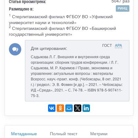
5047 раз
Статья просмотрена:
Размещено в:
РИНЦ
1
Стерлитамакский филиал ФГБОУ ВО «Уфимский
университет науки и технологий»
2
Стерлитамакский филиал ФГБОУ ВО «Башкирский
государственный университет»
ГОСТ
APA
Для цитирования:
Садыкова Л. Г. Внешняя и внутренняя среда
организации: сборник трудов конференции. / Л. Г.
Садыкова, М. Р. Каримов // Право, экономика и
управление: актуальные вопросы : материалы
Всеросс. науч.-практ. конф. (Чебоксары, 8 окт. 2021
г.) / редкол.: Э. В. Фомин [и др.]. – 2021. – Чебоксары:
ИД «Среда», 2021. – С. 74-78. – ISBN 978-5-907411-
75-3.
Метаданные
Полный текст
Метрики