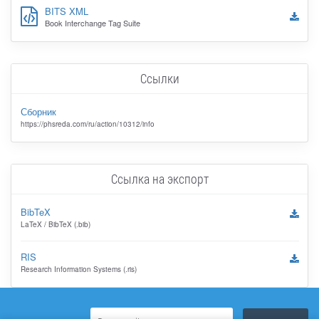
BITS XML
Book Interchange Tag Suite
Ссылки
Сборник
https://phsreda.com/ru/action/10312/info
Ссылка на экспорт
BibTeX
LaTeX / BibTeX (.bib)
RIS
Research Information Systems (.ris)