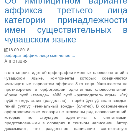
аффикса третьего лица
категории принадлежности
имен существительных в
чувашском языке
18.09.2018
реферат
аффикс
лицо
смягчение
...
Аннотация
в статье речь идет об орфографии именных словосочетаний в
чувашском языке, компоненты которых соединяются
имплицитным вариантом аффикса 3-го лица. Указывается на
противоречие в орфографии однотипных словосочетаний:
кĕреке пуçĕ «тамада», вăйă пуçĕ «руководитель игры», кĕтÿ
пуçĕ «вождь стаи» (раздельно) – пирĕн çулпуç «наш вождь»,
гений çулпуç «гениальный вождь» (слитно). В современные
орфографические словари не включены ряд словосочетаний,
которые по структуре идентичны с синтагмами,
представленными в словарях в слитном написании. Автор
доказывает, что раздельное написание соответствует