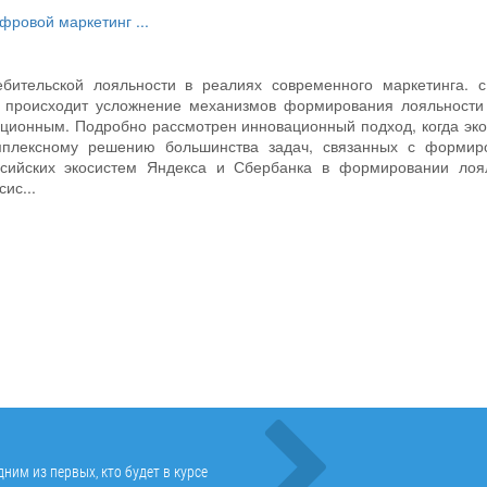
фровой маркетинг
...
бительской лояльности в реалиях современного маркетинга. с
я происходит усложнение механизмов формирования лояльности 
ационным. Подробно рассмотрен инновационный подход, когда эк
мплексному решению большинства задач, связанных с формир
сийских экосистем Яндекса и Сбербанка в формировании лоял
ис...
ним из первых, кто будет в курсе