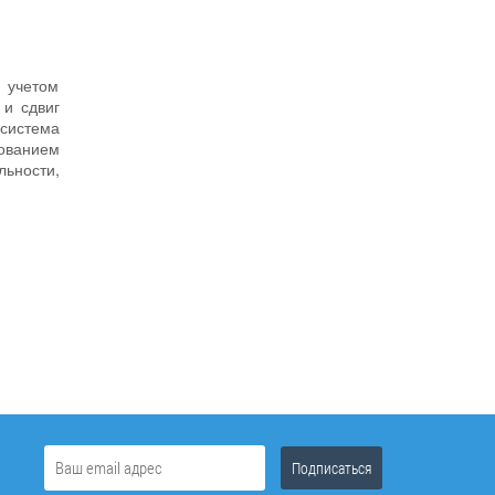
 учетом
и сдвиг
осистема
ованием
ьности,