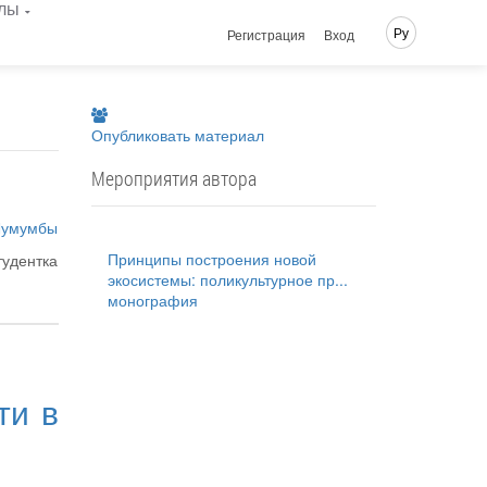
лы
Ру
Регистрация
Вход
Опубликовать материал
Мероприятия автора
 Лумумбы
Принципы построения новой
тудентка
экосистемы: поликультурное пр...
монография
ти в